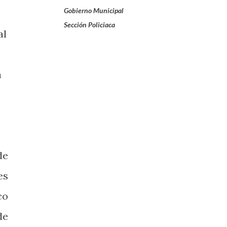
Gobierno Municipal
Sección Policiaca
al
a
de
es
co
de