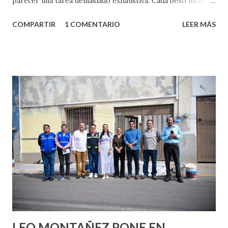
parecer una tarea demasiado exhaustiva. Cada beso incita
algo nuevo y cada roce de tu piel contra la suya estimula
COMPARTIR
1 COMENTARIO
LEER MÁS
partes de ti que jamás hubieras imaginado. El problema es
que se supone que deberías saber todo sobre el sexo
incluso antes de haberlo experimentado. Es como si la vida
esperara que estés lista para lo que sea cuando aún no
conoces ni la mitad de lo que deberías saber. Pero incluso
quienes ya han tenido relaciones sexuales no son expertos
o expertas en el tema. Siempre hay algo nuevo que
aprender y nuevas experiencias que conocer. Si eres una
chica y aún no has tenido relaciones sexuales, tal vez
pienses que el sexo será increíble y no puedas esperar para
experimentarlo, pero como cualquier persona con
experiencia te dirá, siempre es mejor cuando ambas partes
son suficientemen...
LEO MONTAÑEZ PONE EN