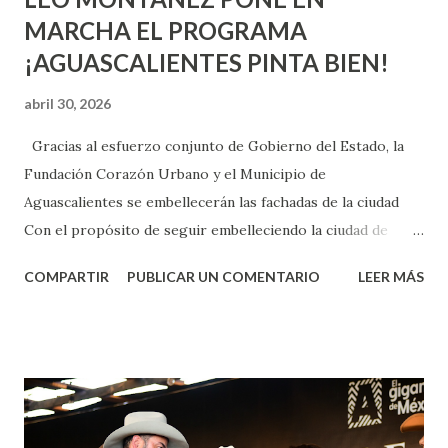
MARCHA EL PROGRAMA
¡AGUASCALIENTES PINTA BIEN!
abril 30, 2026
Gracias al esfuerzo conjunto de Gobierno del Estado, la
Fundación Corazón Urbano y el Municipio de
Aguascalientes se embellecerán las fachadas de la ciudad
Con el propósito de seguir embelleciendo la ciudad de
Aguascalientes, la mañana de este jueves, el presidente
COMPARTIR
PUBLICAR UN COMENTARIO
LEER MÁS
municipal, Leo Montañez dio inicio al programa
¡Aguascalientes Pinta Bien!, a través del cual se pintarán
fachadas en diversos puntos de la capital, gracias a la suma
de esfuerzos entre Gobierno del Estado, la Fundación
Corazón Urbano y el Municipio capital. Leo Montañez
informó que en este programa se usarán cerca de 90 mil