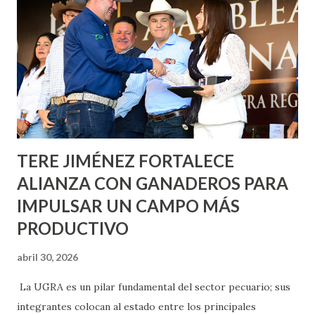
metros cuadrados de pintura, para dar inicio en la calle
Nieto, entre Jesús F. Elizondo y la calle 22 de Octubre, con
lo que se aplicará pintura en 66 casas. Posteriormente se
llevará este programa a Villas de Nuestra Señora de la
Asunción, Avenida Alameda y Decreto 27 de Septiembre, en
los edificios FOVISSSTE Ojo de Agua, en la comunidad
Norias de Paso Hondo y en los edificios de...
TERE JIMÉNEZ FORTALECE
ALIANZA CON GANADEROS PARA
IMPULSAR UN CAMPO MÁS
PRODUCTIVO
abril 30, 2026
La UGRA es un pilar fundamental del sector pecuario; sus
integrantes colocan al estado entre los principales