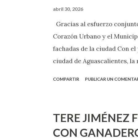
chica y aún no has tenido rel
abril 30, 2026
sexo será increíble y no pue
Gracias al esfuerzo conjunto
como cualquier persona con e
Corazón Urbano y el Municipi
cuando ambas partes son sufi
fachadas de la ciudad Con el
ciudad de Aguascalientes, la 
municipal, Leo Montañez dio
COMPARTIR
PUBLICAR UN COMENTA
Pinta Bien!, a través del cua
de la capital, gracias a la s
Estado, la Fundación Corazón
TERE JIMÉNEZ 
Montañez informó que en est
CON GANADERO
metros cuadrados de pintura, 