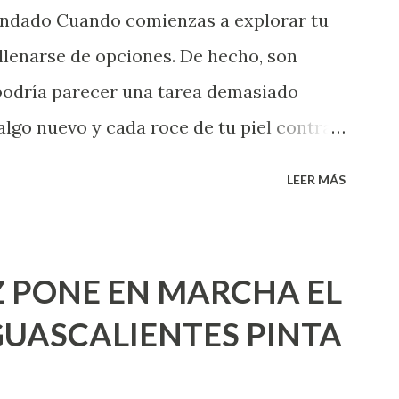
endado Cuando comienzas a explorar tu
llenarse de opciones. De hecho, son
 podría parecer una tarea demasiado
algo nuevo y cada roce de tu piel contra
i que jamás hubieras imaginado. El
LEER MÁS
e deberías saber todo sobre el sexo
erimentado. Es como si la vida esperara
ea cuando aún no conoces ni la mitad de
 PONE EN MARCHA EL
incluso quienes ya han tenido relaciones
UASCALIENTES PINTA
xpertas en el tema. Siempre hay algo
 experiencias que conocer. Si eres una