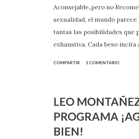
Aconsejable..pero no Recom
sexualidad, el mundo parece 
tantas las posibilidades que
exhaustiva. Cada beso incita 
la suya estimula partes de t
COMPARTIR
1 COMENTARIO
problema es que se supone qu
incluso antes de haberlo exp
que estés lista para lo que s
LEO MONTAÑEZ
lo que deberías saber. Pero 
PROGRAMA ¡AG
sexuales no son expertos o e
BIEN!
nuevo que aprender y nuevas