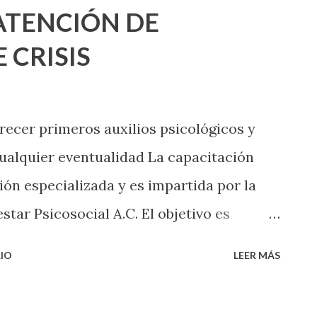
ATENCIÓN DE
garitas como en la colonia Ejidal,
 CRISIS
nicipio en los que se promueve la
l, que son semilleros de talento a través
 camerata en donde han participado
recer primeros auxilios psicológicos y
 como El Salvador, Guatemala y
ualquier eventualidad La capacitación
ón especializada y es impartida por la
tar Psicosocial A.C. El objetivo es
 y brindar un servicio eficiente, humano
IO
LEER MÁS
críticos Como parte del Plan de
 Aguascalientes”, inició la capacitación en