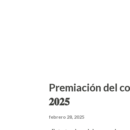
policial con validez oficial po
(IESPA), entre los que se encu
Habilidades Directivas y Gere
Instituto Tecnológico de Est
para Mandos, por la Universid
Premiación del concur
𝟐𝟎𝟐𝟓
febrero 28, 2025