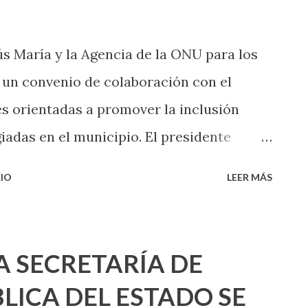
s María y la Agencia de la ONU para los
un convenio de colaboración con el
es orientadas a promover la inclusión
iadas en el municipio. El presidente
sar Medina recibió al representante de
IO
LEER MÁS
epri, ambos, acordaron continuar
impulsar estrategias que garanticen la
 las políticas públicas locales,
A SECRETARÍA DE
cultura, deporte y desarrollo económico.
LICA DEL ESTADO SE
a, Giovani Lepri visitó las Casas de