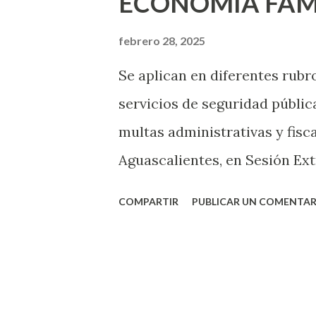
ECONOMÍA FAM
febrero 28, 2025
Se aplican en diferentes rubr
servicios de seguridad públic
multas administrativas y fisc
Aguascalientes, en Sesión Ext
propuesta de Políticas de Desc
COMPARTIR
PUBLICAR UN COMENTAR
tiene la finalidad de benefici
que favorecen además la cult
Se aplicarán descuentos a la 
conceptos como: predial, rell