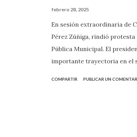
a
febrero 28, 2025
s
En sesión extraordinaria de C
Pérez Zúñiga, rindió protest
Pública Municipal. El preside
importante trayectoria en el s
años de experiencia en la Sec
COMPARTIR
PUBLICAR UN COMENTAR
Aguascalientes. Ha formado p
Inmediata (GERI), ha sido en
(GARO), del Grupo de Operaci
coordinador operativo de la 
de Aguascalientes. Cuenta con