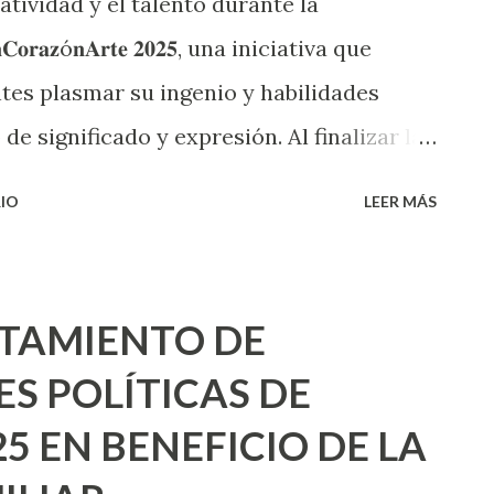
tividad y el talento durante la
𝐚𝐳ó𝐧𝐀𝐫𝐭𝐞 𝟐𝟎𝟐𝟓, una iniciativa que
ntes plasmar su ingenio y habilidades
de significado y expresión. Al finalizar la
𝐞𝐥 𝐏𝐢𝐚𝐧𝐨 𝐝𝐞 𝐄𝐬𝐜𝐮𝐞𝐥𝐚𝐬 𝐂𝐮𝐥𝐭𝐮𝐫𝐚𝐥𝐞𝐬 en
IO
LEER MÁS
Mágicos. 👏🏻 ¡Felicidades a los
 🥇"Si hay amor hay vida" de José de
al" de Valeria Delgado de Lara Categoría
TAMIENTO DE
Danilé Armas Islas 🥈"Guayazón" de José
S POLÍTICAS DE
oParaMiGente
5 EN BENEFICIO DE LA