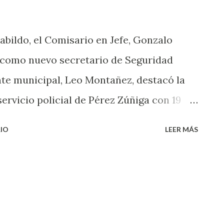
abildo, el Comisario en Jefe, Gonzalo
a como nuevo secretario de Seguridad
nte municipal, Leo Montañez, destacó la
ervicio policial de Pérez Zúñiga con 19
retaría de Seguridad Pública Municipal de
IO
LEER MÁS
arte del Grupo Especial de Reacción
cargado del Grupo Fuerza de Reacción
ones Especiales (GOES) y ha sido
Secretaría de Seguridad Pública Municipal
 diferentes certificaciones en materia