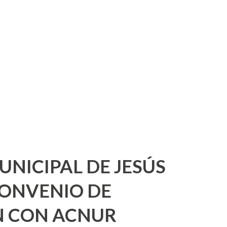
tación y confinamiento de residuos,
reglamentadas y especiales, panteones
dos por la Secretaría de Seguridad
ervicios prestados por el Centro de
 Animal, desarrollo urbano, Impuesto a la
s (ISABI), así como multas ...
UNICIPAL DE JESÚS
CONVENIO DE
 CON ACNUR