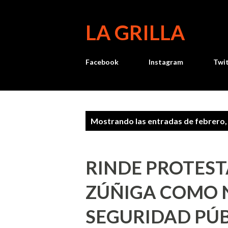
LA GRILLA
Facebook
Instagram
Twi
E
Mostrando las entradas de febrero,
n
t
RINDE PROTEST
r
ZÚÑIGA COMO 
a
SEGURIDAD PÚB
d