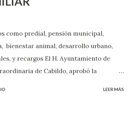
ILIAR
os como predial, pensión municipal,
a, bienestar animal, desarrollo urbano,
ales, y recargos El H. Ayuntamiento de
raordinaria de Cabildo, aprobó la
uento para el ejercicio fiscal 2025, que
IO
LEER MÁS
ar a la economía familiar con estímulos
ura al pago oportuno de contribuciones.
ciudadanía en diferentes rubros y
eno sanitario, ampliaciones de horario,