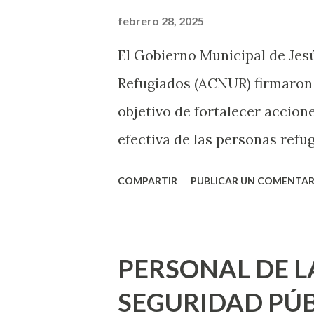
febrero 28, 2025
El Gobierno Municipal de Jesú
Refugiados (ACNUR) firmaron 
objetivo de fortalecer accion
efectiva de las personas refug
municipal de Jesús María, Cé
COMPARTIR
PUBLICAR UN COMENTAR
ACNUR en México, Giovanni L
trabajando en conjunto para 
inclusión de los refugiados en
PERSONAL DE L
especialmente en áreas como 
SEGURIDAD PÚB
En su recorrido por Jesús Marí