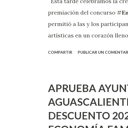
Esta tarde celebramos la crea
premiación del concurso #𝐄𝐧𝐂𝐨𝐫
permitió a las y los participa
artísticas en un corazón lleno 
premiación disfrutamos de un 𝐑𝐞𝐜𝐢𝐭𝐚𝐥 
COMPARTIR
PUBLICAR UN COMENTAR
el Museo Nacional de Pueblos 
ganadores! Categoría General:
Jesús Ortega Serna 🥈"El Nop
APRUEBA AYUN
Infantil: 🥇"Amor propio" de 
AGUASCALIENTE
Cruz López Esparza #Legad
DESCUENTO 202