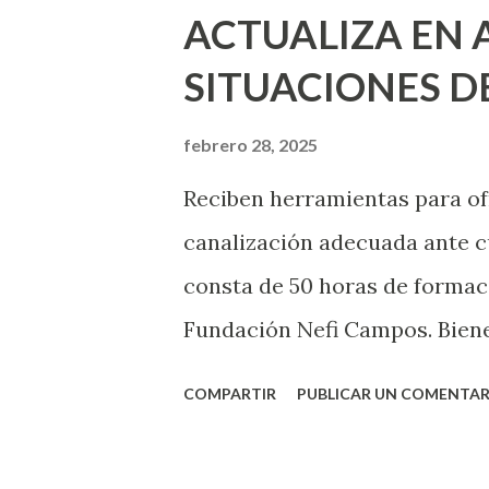
ACTUALIZA EN 
Música, ubicadas tanto en Mar
SITUACIONES DE
espacios emblemáticos del mu
cultura y la integración socia
febrero 28, 2025
de la orquesta sinfónica y la
Reciben herramientas para of
menores refugiados de países
canalización adecuada ante c
Venezuela. Medina Ce...
consta de 50 horas de formaci
Fundación Nefi Campos. Bienes
mejorar la atención ciudadana
COMPARTIR
PUBLICAR UN COMENTAR
y especializado en momentos 
Seguridad y Justicia “Blindaje