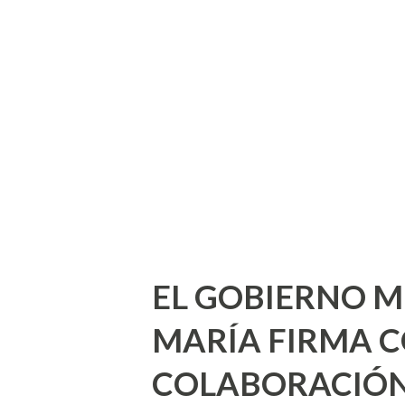
servicios de limpia, transpor
licencias de funcionamiento 
municipales, servicios presta
Pública, pensión municipal, s
Control, Atención y Bienestar
Adquisición de Bienes Inmueble
EL GOBIERNO M
MARÍA FIRMA 
COLABORACIÓN