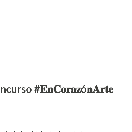
r el Instituto Estatal de Seguridad Pública
entran: Certificado en el Desarrollo de
nciales en Seguridad Pública, por el
udios Superiores de Monterrey, Coaching
ad Cuauhtémoc y certif...
so #𝐄𝐧𝐂𝐨𝐫𝐚𝐳ó𝐧𝐀𝐫𝐭𝐞