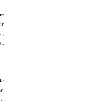
ue
ar
a,
n,
de
án
rá