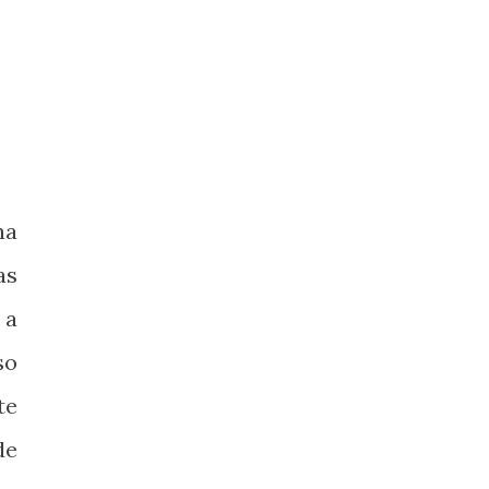
na
as
 a
so
te
de