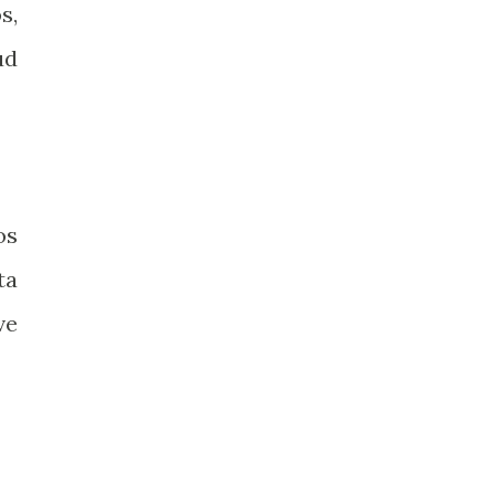
s,
ud
os
ta
ve