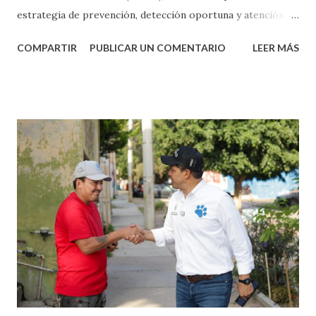
estrategia de prevención, detección oportuna y atención
integral ha contribuido a disminuir la incidencia de nuevos
COMPARTIR
PUBLICAR UN COMENTARIO
LEER MÁS
casos de enfermedad renal en Aguascalientes, consolidando
al estado como un referente nacional en el combate a este
padecimiento. La legisladora señaló que estos avances
demuestran que invertir en la prevención y en la atención
médica especializada genera beneficios reales para las
familias, al permitir diagnósticos oportunos, tratamientos
integrales y una mejor calidad de vida para quienes viven
con enfermedades renales. “Los primeros resultados del
Instituto nos confirman que cuando se apuesta por la
prevención y la atención temprana se salvan vidas. La salud
debe seguir siendo una prioridad y este modelo demuestra
que las políticas públicas bien diseñadas pueden
transformar la realidad de las personas”, afirmó Laura P...