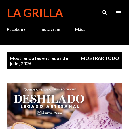
Ir al contenido principal
LA GRILLA
Facebook
Instagram
Más…
E
Mostrando las entradas de
MOSTRAR TODO
n
julio, 2026
t
r
a
d
a
s