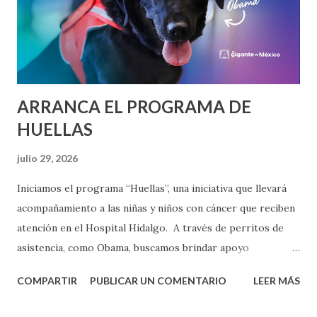
femenil y varonil, así como Arco Compuesto femenil y
varonil. Rodrigo González será uno de los ocho mejores
arqueros del mundo en arco compuesto, compartiendo
escenario con la élite internacional de esta disciplina. La...
ARRANCA EL PROGRAMA DE
HUELLAS
julio 29, 2026
Iniciamos el programa “Huellas”, una iniciativa que llevará
acompañamiento a las niñas y niños con cáncer que reciben
atención en el Hospital Hidalgo. A través de perritos de
asistencia, como Obama, buscamos brindar apoyo
emocional, y hacer más llevadero el proceso que enfrentan
COMPARTIR
PUBLICAR UN COMENTARIO
LEER MÁS
junto a sus familias.