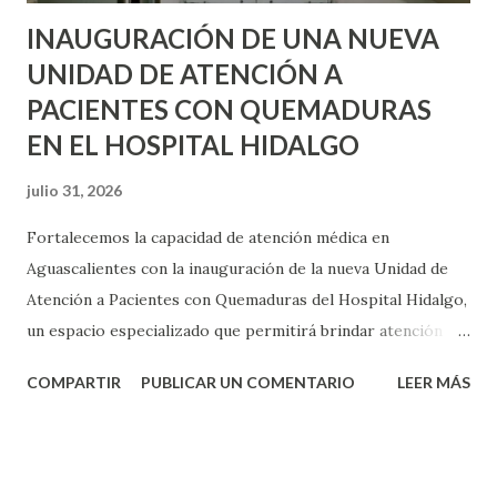
tiempo del cen...
INAUGURACIÓN DE UNA NUEVA
UNIDAD DE ATENCIÓN A
PACIENTES CON QUEMADURAS
EN EL HOSPITAL HIDALGO
julio 31, 2026
Fortalecemos la capacidad de atención médica en
Aguascalientes con la inauguración de la nueva Unidad de
Atención a Pacientes con Quemaduras del Hospital Hidalgo,
un espacio especializado que permitirá brindar atención
oportuna, integral y de alta calidad a quienes enfrentan este
COMPARTIR
PUBLICAR UN COMENTARIO
LEER MÁS
tipo de lesiones. Seguimos invirtiendo en infraestructura,
tecnología y equipamiento para que las familias de nuestro
estado tengan acceso a servicios de salud cada vez más
especializados y humanos.