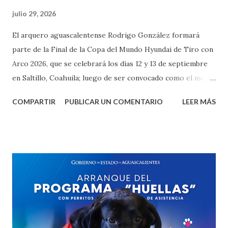
julio 29, 2026
El arquero aguascalentense Rodrigo González formará
parte de la Final de la Copa del Mundo Hyundai de Tiro con
Arco 2026, que se celebrará los días 12 y 13 de septiembre
en Saltillo, Coahuila; luego de ser convocado como el mejor
arquero mexicano del momento en la modalidad de arco
COMPARTIR
PUBLICAR UN COMENTARIO
LEER MÁS
compuesto. La Final de la Copa del Mundo reúne
únicamente a los mejores exponentes del planeta. Después
de un circuito internacional que se desarrolla a lo largo del
año mediante distintas etapas clasificatorias, los atletas con
mayor puntuación en el ranking aseguran su lugar en el
evento que define a los campeones de la temporada. En
esta edición, México será sede del cierre del serial
internacional. En Saltillo, competirán únicamente 32
arqueros, divididos en cuatro categorías: Arco Recurvo