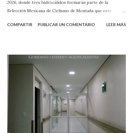
2026, donde tres hidrocálidos formarán parte de la
Selección Mexicana de Ciclismo de Montaña que este
sábado saldrá a competir por las medallas en Santiago de
COMPARTIR
PUBLICAR UN COMENTARIO
LEER MÁS
los Caballeros, República Dominicana. El talento
aguascalentense estará representado por Adair Gutiérrez
Prieto, quien defenderá los colores de México sobre la
bicicleta en la prueba de Cross Country; Edgar de la Torre,
encargado de la mecánica del equipo nacional, y Raúl
Hernández Romo, quien desempeña la función de Team
Manager. Los tres serán piezas clave en la búsqueda de un
lugar en el podio continental. La Selección Mexicana
también está integrada por Carolina Flores, de Jalisco, así
como Joy Méndez y Gerardo Ulloa, de Guanajuato, quienes
buscarán colocar a México entre los protagonistas del
ciclismo de montaña en la región. La actividad comenzará
este sábado con la competencia femenil a las 7:30 horas,