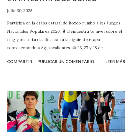
julio 30, 2026
Participa en la etapa estatal de Boxeo rumbo a los Juegos
Nacionales Populares 2026. 🥊 Demuestra tu nivel sobre el
ring y busca tu clasificación a la siguiente etapa
representando a Aguascalientes. 📅 26, 27 y 28 de
septiembre 📍 Zona Gastronómica de la Plaza Tres
COMPARTIR
PUBLICAR UN COMENTARIO
LEER MÁS
Centurias 🗓️ 26 y 27 de septiembre ⏰ Pesaje: 9:00 a.m. ⏰
Peleas: 10:00 a.m. 🗓️ Si la competencia continúa el 28 de
septiembre ⏰ Pesaje: 6:00 p.m. ⏰ Peleas: 6:30 p.m. El
Instituto del Deporte del Estado continúa impulsando
espacios de competencia para el desarrollo de las y los
atletas del estado. ¡Te esperamos!🥊