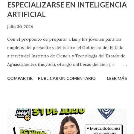
ESPECIALIZARSE EN INTELIGENCIA
ARTIFICIAL
julio 30, 2026
Con el propósito de preparar a las y los jóvenes para los
empleos del presente y del futuro, el Gobierno del Estado,
a través del Instituto de Ciencia y Tecnología del Estado de
Aguascalientes (Incytea), otorgó mil becas del cien por
ciento para que estudiantes universitarios cursen una
COMPARTIR
PUBLICAR UN COMENTARIO
LEER MÁS
capacitación especializada en Inteligencia Artificial (IA), una
de las competencias más demandadas por el mercado
laboral. La directora general del Incytea, Ana Claudia
Morales Dueñas, destacó que la gobernadora de
Aguascalientes, Tere Jiménez, impulsa estrategias que
fortalecen la formación académica y profesional de las
nuevas generaciones, convencida de que la ciencia, la