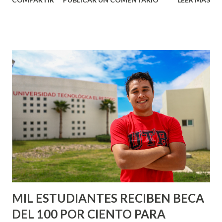
agilizar los procesos dentro de las farmacias hospitalarias
Aguascalientes se mantiene a la vanguardia en innovación
médica con el uso de sistemas robotizados para la
preparación y entrega de medicamentos en hospitales
públicos, una tecnología que hace este proceso más rápido,
seguro y preciso para beneficio de las y los pacientes.
Estos sistemas funcionan en el Hospital General Tercer
Milenio, el Hospital de la Mujer y el Centenario Hospital
Miguel Hidalgo, donde preparan y organizan los
medicamentos que requiere cada paciente hospitalizado de
acuerdo con la indicación médica, fortaleciendo la seguridad
y la eficiencia en la atención. El estado cuenta con tres
robots dispensadores de unidosis, instalados en las far...
MIL ESTUDIANTES RECIBEN BECA
DEL 100 POR CIENTO PARA