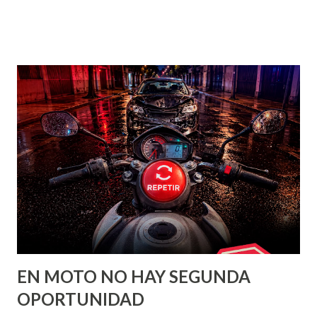
Aguascalientes en escenarios internacionales, Patricio de
Luna agradeció el respaldo del Gobierno del Estado y
señaló que contar con el acompañamiento y las
herramientas necesarias ha sido fundamental para
continuar su preparación y alcanzar nuevos objetivos. Su
trayectoria refleja la disciplina, el esfuerzo y el talento que
distinguen a las y los deportistas de Aguascalientes, un
estado donde cada vez más atletas trascienden fronteras y
se convierten en auténticos Gigantes del Deporte. 🏅
EN MOTO NO HAY SEGUNDA
OPORTUNIDAD