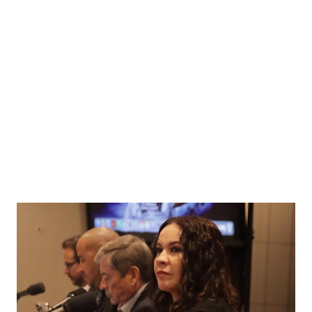
implementación de tecnología e innovación aplicada a la
seguridad pública y la atención de emergencias. Este
encuentro reunió a autoridades, especialistas nacionales e
internacionales y representantes de instituciones de
seguridad para intercambiar conocimientos y conocer las
tendencias más avanzadas en la materia. La titular del C5i,
Michelle Olmos Álvarez, señaló que este reconocimien...