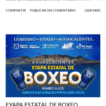
📅 Examen: 31 de julio 📲 Informes: 495 101 4982 🌐
COMPARTIR
PUBLICAR UN COMENTARIO
LEER MÁS
Regístrate en: www.utcalvillo.edu.mx #TeQuieroEnCalvillo
💚 #UTCalvillo
EYAPA ESTATAL DE BOXEO