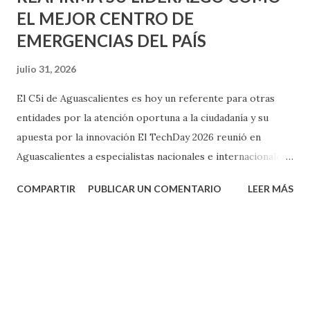
EL MEJOR CENTRO DE
EMERGENCIAS DEL PAÍS
julio 31, 2026
El C5i de Aguascalientes es hoy un referente para otras
entidades por la atención oportuna a la ciudadanía y su
apuesta por la innovación El TechDay 2026 reunió en
Aguascalientes a especialistas nacionales e internacionales
para fortalecer la innovación tecnológica aplicada a la
COMPARTIR
PUBLICAR UN COMENTARIO
LEER MÁS
seguridad pública El Centro de Comando, Control,
Comunicación, Cómputo, Coordinación e Inteligencia (C5i)
de Aguascalientes reafirmó su posición como el mejor
Centro de Emergencias del país durante la realización del
TechDay 2026, donde fue reconocido por Airbus Public
Safety and Security México por su liderazgo en la