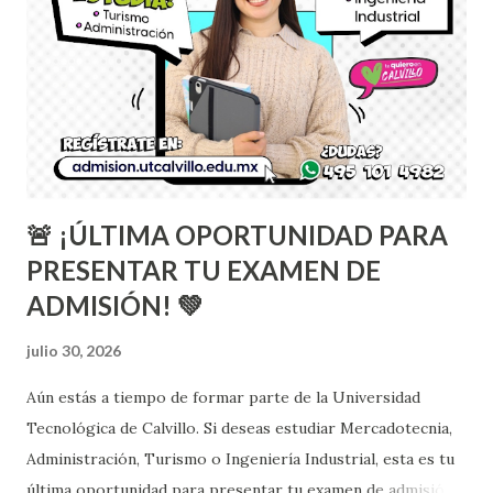
tecnología y la innovación son pilares para el desarrollo del
talento y la competitividad del estado. "Uno de los
objetivos de su administración es acercar a las y los
estudiantes a las tecnologías que están cambiando al mundo
y que hoy forman parte de las principales demandas del
sector productivo, para que cuenten con mayores...
🚨 ¡ÚLTIMA OPORTUNIDAD PARA
PRESENTAR TU EXAMEN DE
ADMISIÓN! 💚
julio 30, 2026
Aún estás a tiempo de formar parte de la Universidad
Tecnológica de Calvillo. Si deseas estudiar Mercadotecnia,
Administración, Turismo o Ingeniería Industrial, esta es tu
última oportunidad para presentar tu examen de admisión.