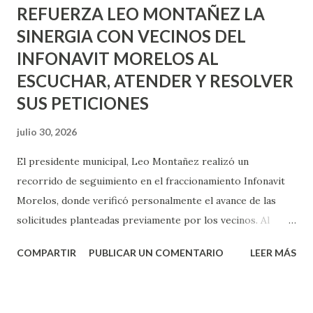
REFUERZA LEO MONTAÑEZ LA
SINERGIA CON VECINOS DEL
INFONAVIT MORELOS AL
ESCUCHAR, ATENDER Y RESOLVER
SUS PETICIONES
julio 30, 2026
El presidente municipal, Leo Montañez realizó un
recorrido de seguimiento en el fraccionamiento Infonavit
Morelos, donde verificó personalmente el avance de las
solicitudes planteadas previamente por los vecinos. Al
caminar por calles y andadores, los vecinos reiteraron las
COMPARTIR
PUBLICAR UN COMENTARIO
LEER MÁS
áreas de oportunidad que exigen atención inmediata:
alumbrado público, seguridad, mantenimiento de vialidades
y áreas verdes, fueron los ejes señalados como prioritarios.