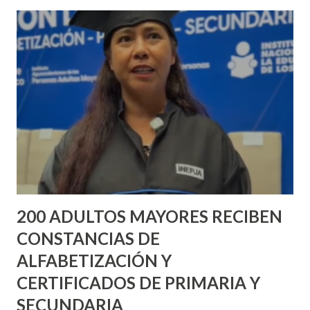
Con el objetivo de dar puntual solución a las solicitudes,
Leo Montañez instruyó a las áreas correspondientes a
focalizar los recursos y tiempos de ejecución en estos
rubros, así como mantener coordinación con los habitantes
para dar seguimiento a peticiones de carácter social.
“Vistamos a las familias para escuchar, atender y resolver
temas en los que tenemos que trabajar de inmediato»,
sostuvo Leo Montañez en compañía de habitantes de la
zona.
200 ADULTOS MAYORES RECIBEN
CONSTANCIAS DE
ALFABETIZACIÓN Y
CERTIFICADOS DE PRIMARIA Y
SECUNDARIA