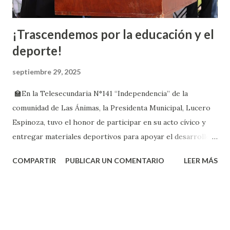
¡Trascendemos por la educación y el
deporte!
septiembre 29, 2025
🏫En la Telesecundaria N°141 “Independencia” de la
comunidad de Las Ánimas, la Presidenta Municipal, Lucero
Espinoza, tuvo el honor de participar en su acto cívico y
entregar materiales deportivos para apoyar el desarrollo
de los jóvenes. Agradece a todos los participantes y
COMPARTIR
PUBLICAR UN COMENTARIO
LEER MÁS
especialmente al Director, Mtro. Jesús Herrera Torres, por
su compromiso con la educación. 🙏🏽🫶
#PabellónDeArteagaTrasciendePorSuGente
#PresidentaEnTuEscuela #Educación #Deporte
#ComunidadUnida