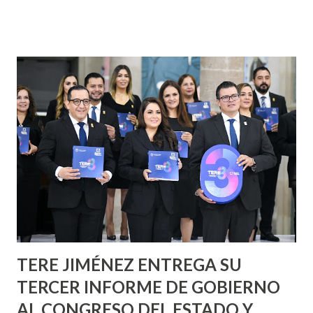
sensibilizar a la sociedad sobre la detección oportuna, la
prevención y, sobre todo, fomentar la empatía y la unión
comunitaria en torno a una causa que nos necesita a todos.
💛 𝗗𝗲𝘀𝗱𝗲 𝗖𝗮𝗹𝘃𝗶𝗹𝗹𝗼, 𝗿𝗲𝗮𝗳𝗶𝗿𝗺𝗮𝗺𝗼𝘀 𝗻𝘂𝗲𝘀𝘁𝗿𝗼
𝗰𝗼𝗺𝗽𝗿𝗼𝗺𝗶𝘀𝗼 𝗰𝗼𝗻 𝗹𝗮 𝘀𝗮𝗹𝘂𝗱 𝗱𝗲 𝗹𝗮 𝗻𝗶𝗻̃𝗲𝘇.
#LegadoParaMiGente
TERE JIMÉNEZ ENTREGA SU
TERCER INFORME DE GOBIERNO
AL CONGRESO DEL ESTADO Y