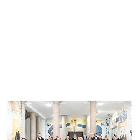
diputados para su revisión y análisis, al tiempo que aseguró
que seguirá trabajando en bien de Aguascalientes y su
gente. “Seguiremos trabajando para brindar más
oportunidades, mejores escuelas, más servicios médicos
con calidad, más empleo e inversiones, más tranquilidad y
calidad de vida, porque nuestros ejes principales son la
seguridad, la salud, la educación y la inversión, como
motores del desarrollo de nuestro estado y de nuestro
país”, sostuvo...