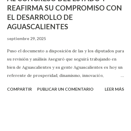
REAFIRMA SU COMPROMISO CON
EL DESARROLLO DE
AGUASCALIENTES
septiembre 29, 2025
Puso el documento a disposición de las y los diputados para
su revisión y análisis Aseguró que seguirá trabajando en
bien de Aguascalientes y su gente Aguascalientes es hoy un
referente de prosperidad, dinamismo, innovación,
seguridad, desarrollo, justicia y oportunidades: Tere
COMPARTIR
PUBLICAR UN COMENTARIO
LEER MÁS
Jiménez En cumplimiento a lo que establece la ley, la
gobernadora de Aguascalientes, Tere Jiménez, entregó en
tiempo y forma su Tercer Informe de Gobierno a los
integrantes de la LXVI Legislatura del Congreso del
Estado; puso el documento a disposición de las y los