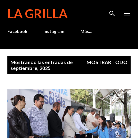
Ir al contenido principal
LA GRILLA
Facebook
Instagram
Más…
E
Mostrando las entradas de
MOSTRAR TODO
n
septiembre, 2025
t
r
a
d
a
s