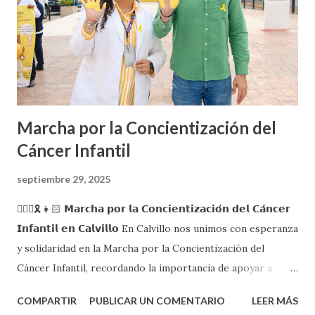
Marcha por la Concientización del
Cáncer Infantil
septiembre 29, 2025
🙋🏻‍♂️🎗️👧🏻 𝗠𝗮𝗿𝗰𝗵𝗮 𝗽𝗼𝗿 𝗹𝗮 𝗖𝗼𝗻𝗰𝗶𝗲𝗻𝘁𝗶𝘇𝗮𝗰𝗶𝗼́𝗻 𝗱𝗲𝗹 𝗖𝗮́𝗻𝗰𝗲𝗿
𝗜𝗻𝗳𝗮𝗻𝘁𝗶𝗹 𝗲𝗻 𝗖𝗮𝗹𝘃𝗶𝗹𝗹𝗼 En Calvillo nos unimos con esperanza
y solidaridad en la Marcha por la Concientización del
Cáncer Infantil, recordando la importancia de apoyar a
nuestras niñas y niños que enfrentan esta enfermedad, así
COMPARTIR
PUBLICAR UN COMENTARIO
LEER MÁS
como a sus familias. Con acciones como esta buscamos