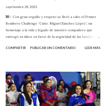
septiembre 28, 2025
🚒✨ Con gran orgullo y respeto se llevó a cabo el Primer
Bombero Challenge “Cmte. Miguel Sánchez López”, un
homenaje a la vida y legado de nuestro compañero que
entregó su labor en favor de la seguridad de las familias de
Pabellón de Arteaga. 🙌 Nuestra presidenta municipal
COMPARTIR
PUBLICAR UN COMENTARIO
LEER MÁS
Lucero Espinoza acompañó este significativo evento,
reconociendo el esfuerzo, la entrega y la valentía de
quienes día a día sirven a nuestra comunidad. Agradecemos
a todos los participantes y a la ciudadanía que se sumó,
porque honrar a nuestros héroes también es trascender. 💙
#PabellónDeArteagaTrasciendePorSuGente
#ProtecciónCivil #BomberoChallenge