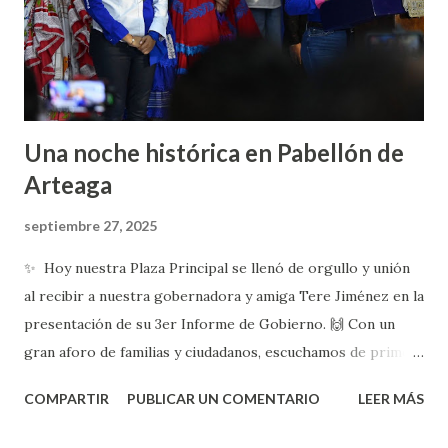
Una noche histórica en Pabellón de
Arteaga
septiembre 27, 2025
✨ Hoy nuestra Plaza Principal se llenó de orgullo y unión
al recibir a nuestra gobernadora y amiga Tere Jiménez en la
presentación de su 3er Informe de Gobierno. 🙌 Con un
gran aforo de familias y ciudadanos, escuchamos de primera
mano los logros y proyectos que siguen construyendo un
COMPARTIR
PUBLICAR UN COMENTARIO
LEER MÁS
Aguascalientes fuerte, con oportunidades y un futuro de
esperanza para todas y todos. 🚀 En Pabellón de Arteaga