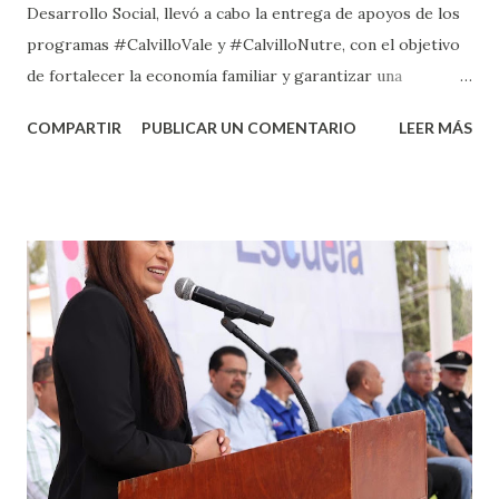
Desarrollo Social, llevó a cabo la entrega de apoyos de los
programas #CalvilloVale y #CalvilloNutre, con el objetivo
de fortalecer la economía familiar y garantizar una
alimentación de calidad. El presidente municipal, Daniel
COMPARTIR
PUBLICAR UN COMENTARIO
LEER MÁS
Romo Urrutia, resaltó que estos programas representan
un respaldo directo a las familias al impactar directamente
en su economía y fomenta una alimentación de calidad. La
secretaria de Desarrollo Social, Cynthia Yolanda Olague
Martínez, destacó que, con esta entrega se benefició a
familias de La Labor, San Tadeo, El Chiquihuitero, La
Panadera, Ojocaliente, La Fortuna, Malpaso, El Cuervero,
Fraccionamiento Popular, Mesa Grande, entre otras.
#LegadoParaMiGente