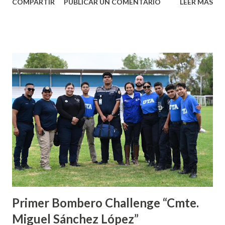
COMPARTIR
PUBLICAR UN COMENTARIO
LEER MÁS
gobernadora Tere Jiménez, en cumplimiento a lo dispuesto
en la fracción cuarta del artículo 46 de la Constitución
Política del Estado. El acto protocolario tuvo lugar en el
Vestíbulo del Palacio Legislativo, con la presencia del
presidente de la Mesa Directiva, diputado Humberto
Montero de Alba, así como de las y los integrantes de las
fracciones parlamentarias del PAN, PRI, PRD, MORENA,
PVEM y MC. En su mensaje, la mandataria estatal subrayó
que el documento que hoy entregó al Poder Legislativo
contiene las principales acciones, programas y resultados
de la actual administración, con énfasis en los rubros de
salud, seguridad, educación e inversión. “Diputadas y
diputados, he instruido a cada una y cada uno de los titular...
Primer Bombero Challenge “Cmte.
Miguel Sánchez López”