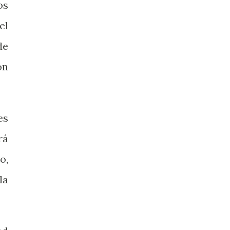
os
el
de
ón
es
rá
o,
la