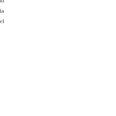
ad
ía
el