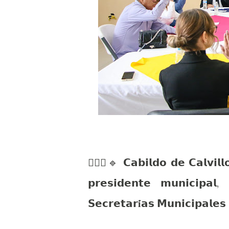
🙋🏻‍♂️🔹 𝗖𝗮𝗯𝗶𝗹𝗱𝗼 𝗱𝗲 𝗖𝗮𝗹𝘃𝗶𝗹𝗹
𝗽𝗿𝗲𝘀𝗶𝗱𝗲𝗻𝘁𝗲 𝗺𝘂𝗻𝗶𝗰𝗶𝗽𝗮𝗹
𝗦𝗲𝗰𝗿𝗲𝘁𝗮𝗿𝐢́𝗮𝘀 𝗠𝘂𝗻𝗶𝗰𝗶𝗽𝗮𝗹𝗲𝘀