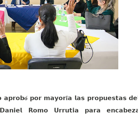
𝗼 𝗮𝗽𝗿𝗼𝗯𝐨́ 𝗽𝗼𝗿 𝗺𝗮𝘆𝗼𝗿𝐢́𝗮 𝗹𝗮𝘀 𝗽𝗿𝗼𝗽𝘂𝗲𝘀𝘁𝗮𝘀 𝗱𝗲
, 𝗗𝗮𝗻𝗶𝗲𝗹 𝗥𝗼𝗺𝗼 𝗨𝗿𝗿𝘂𝘁𝗶𝗮 𝗽𝗮𝗿𝗮 𝗲𝗻𝗰𝗮𝗯𝗲𝘇