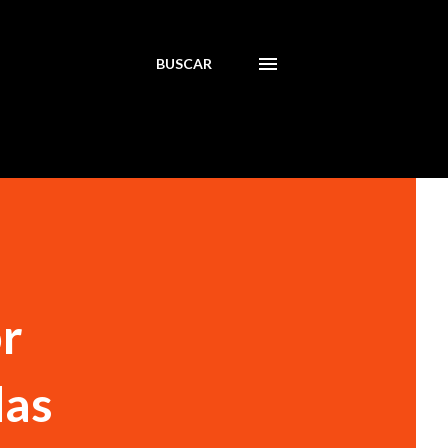
BUSCAR
or
das