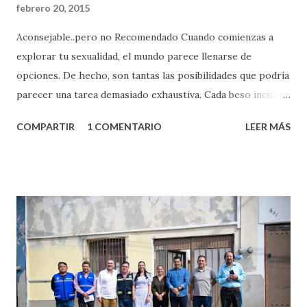
febrero 20, 2015
Aconsejable..pero no Recomendado Cuando comienzas a
explorar tu sexualidad, el mundo parece llenarse de
opciones. De hecho, son tantas las posibilidades que podría
parecer una tarea demasiado exhaustiva. Cada beso incita
algo nuevo y cada roce de tu piel contra la suya estimula
COMPARTIR
1 COMENTARIO
LEER MÁS
partes de ti que jamás hubieras imaginado. El problema es
que se supone que deberías saber todo sobre el sexo
incluso antes de haberlo experimentado. Es como si la vida
esperara que estés lista para lo que sea cuando aún no
conoces ni la mitad de lo que deberías saber. Pero incluso
quienes ya han tenido relaciones sexuales no son expertos
o expertas en el tema. Siempre hay algo nuevo que
aprender y nuevas experiencias que conocer. Si eres una
chica y aún no has tenido relaciones sexuales, tal vez
pienses que el sexo será increíble y no puedas esperar para