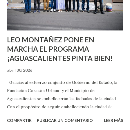
experimentarlo, pero como cualquier persona con
experiencia te dirá, siempre es mejor cuando ambas partes
son suficientemen...
LEO MONTAÑEZ PONE EN
MARCHA EL PROGRAMA
¡AGUASCALIENTES PINTA BIEN!
abril 30, 2026
Gracias al esfuerzo conjunto de Gobierno del Estado, la
Fundación Corazón Urbano y el Municipio de
Aguascalientes se embellecerán las fachadas de la ciudad
Con el propósito de seguir embelleciendo la ciudad de
Aguascalientes, la mañana de este jueves, el presidente
COMPARTIR
PUBLICAR UN COMENTARIO
LEER MÁS
municipal, Leo Montañez dio inicio al programa