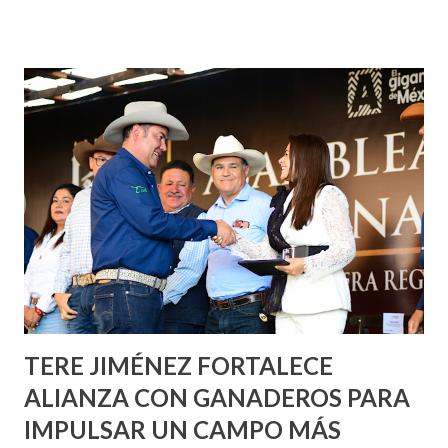
¡Aguascalientes Pinta Bien!, a través del cual se pintarán
fachadas en diversos puntos de la capital, gracias a la suma
de esfuerzos entre Gobierno del Estado, la Fundación
Corazón Urbano y el Municipio capital. Leo Montañez
informó que en este programa se usarán cerca de 90 mil
metros cuadrados de pintura, para dar inicio en la calle
Nieto, entre Jesús F. Elizondo y la calle 22 de Octubre, con
lo que se aplicará pintura en 66 casas. Posteriormente se
llevará este programa a Villas de Nuestra Señora de la
Asunción, Avenida Alameda y Decreto 27 de Septiembre, en
los edificios FOVISSSTE Ojo de Agua, en la comunidad
Norias de Paso Hondo y en los edificios de...
TERE JIMÉNEZ FORTALECE
ALIANZA CON GANADEROS PARA
IMPULSAR UN CAMPO MÁS