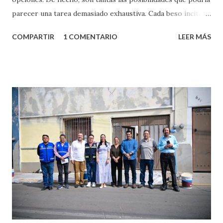
parecer una tarea demasiado exhaustiva. Cada beso incita
algo nuevo y cada roce de tu piel contra la suya estimula
COMPARTIR
1 COMENTARIO
LEER MÁS
partes de ti que jamás hubieras imaginado. El problema es
que se supone que deberías saber todo sobre el sexo
incluso antes de haberlo experimentado. Es como si la vida
esperara que estés lista para lo que sea cuando aún no
conoces ni la mitad de lo que deberías saber. Pero incluso
quienes ya han tenido relaciones sexuales no son expertos
o expertas en el tema. Siempre hay algo nuevo que
aprender y nuevas experiencias que conocer. Si eres una
chica y aún no has tenido relaciones sexuales, tal vez
pienses que el sexo será increíble y no puedas esperar para
experimentarlo, pero como cualquier persona con
experiencia te dirá, siempre es mejor cuando ambas partes
son suficientemen...