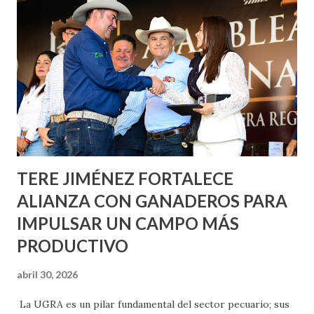
informó que en este programa se usarán cerca de 90 mil
metros cuadrados de pintura, para dar inicio en la calle
Nieto, entre Jesús F. Elizondo y la calle 22 de Octubre, con
lo que se aplicará pintura en 66 casas. Posteriormente se
llevará este programa a Villas de Nuestra Señora de la
Asunción, Avenida Alameda y Decreto 27 de Septiembre, en
los edificios FOVISSSTE Ojo de Agua, en la comunidad
Norias de Paso Hondo y en los edificios de...
TERE JIMÉNEZ FORTALECE
ALIANZA CON GANADEROS PARA
IMPULSAR UN CAMPO MÁS
PRODUCTIVO
abril 30, 2026
La UGRA es un pilar fundamental del sector pecuario; sus