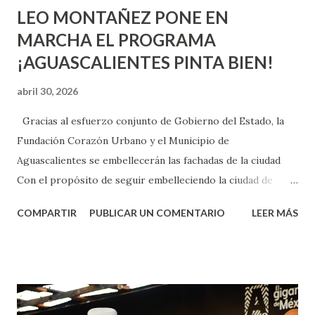
LEO MONTAÑEZ PONE EN
MARCHA EL PROGRAMA
¡AGUASCALIENTES PINTA BIEN!
abril 30, 2026
Gracias al esfuerzo conjunto de Gobierno del Estado, la
Fundación Corazón Urbano y el Municipio de
Aguascalientes se embellecerán las fachadas de la ciudad
Con el propósito de seguir embelleciendo la ciudad de
Aguascalientes, la mañana de este jueves, el presidente
COMPARTIR
PUBLICAR UN COMENTARIO
LEER MÁS
municipal, Leo Montañez dio inicio al programa
¡Aguascalientes Pinta Bien!, a través del cual se pintarán
fachadas en diversos puntos de la capital, gracias a la suma
de esfuerzos entre Gobierno del Estado, la Fundación
Corazón Urbano y el Municipio capital. Leo Montañez