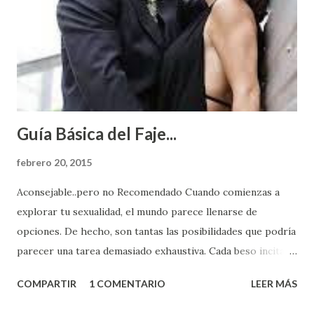
Guía Básica del Faje...
febrero 20, 2015
Aconsejable..pero no Recomendado Cuando comienzas a
explorar tu sexualidad, el mundo parece llenarse de
opciones. De hecho, son tantas las posibilidades que podría
parecer una tarea demasiado exhaustiva. Cada beso incita
algo nuevo y cada roce de tu piel contra la suya estimula
COMPARTIR
1 COMENTARIO
LEER MÁS
partes de ti que jamás hubieras imaginado. El problema es
que se supone que deberías saber todo sobre el sexo