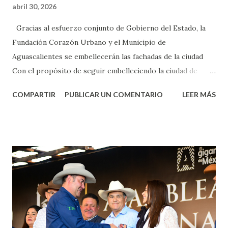
abril 30, 2026
Gracias al esfuerzo conjunto de Gobierno del Estado, la
Fundación Corazón Urbano y el Municipio de
Aguascalientes se embellecerán las fachadas de la ciudad
Con el propósito de seguir embelleciendo la ciudad de
Aguascalientes, la mañana de este jueves, el presidente
COMPARTIR
PUBLICAR UN COMENTARIO
LEER MÁS
municipal, Leo Montañez dio inicio al programa
¡Aguascalientes Pinta Bien!, a través del cual se pintarán
fachadas en diversos puntos de la capital, gracias a la suma
de esfuerzos entre Gobierno del Estado, la Fundación
Corazón Urbano y el Municipio capital. Leo Montañez
informó que en este programa se usarán cerca de 90 mil
metros cuadrados de pintura, para dar inicio en la calle
Nieto, entre Jesús F. Elizondo y la calle 22 de Octubre, con
lo que se aplicará pintura en 66 casas. Posteriormente se
llevará este programa a Villas de Nuestra Señora de la