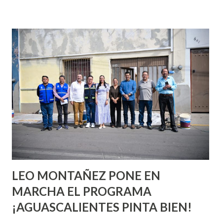
incluso antes de haberlo experimentado. Es como si la vida
esperara que estés lista para lo que sea cuando aún no
conoces ni la mitad de lo que deberías saber. Pero incluso
quienes ya han tenido relaciones sexuales no son expertos
o expertas en el tema. Siempre hay algo nuevo que
aprender y nuevas experiencias que conocer. Si eres una
chica y aún no has tenido relaciones sexuales, tal vez
pienses que el sexo será increíble y no puedas esperar para
experimentarlo, pero como cualquier persona con
experiencia te dirá, siempre es mejor cuando ambas partes
son suficientemen...
LEO MONTAÑEZ PONE EN
MARCHA EL PROGRAMA
¡AGUASCALIENTES PINTA BIEN!