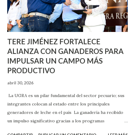
Asunción, Avenida Alameda y Decreto 27 de Septiembre, en
los edificios FOVISSSTE Ojo de Agua, en la comunidad
Norias de Paso Hondo y en los edificios de...
TERE JIMÉNEZ FORTALECE
ALIANZA CON GANADEROS PARA
IMPULSAR UN CAMPO MÁS
PRODUCTIVO
abril 30, 2026
La UGRA es un pilar fundamental del sector pecuario; sus
integrantes colocan al estado entre los principales
generadores de leche en el país La ganadería ha recibido
un impulso significativo gracias a los programas
implementados por la gobernadora Como una clara
COMPARTIR
PUBLICAR UN COMENTARIO
LEER MÁS