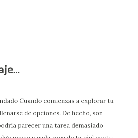
je...
endado Cuando comienzas a explorar tu
llenarse de opciones. De hecho, son
 podría parecer una tarea demasiado
algo nuevo y cada roce de tu piel contra