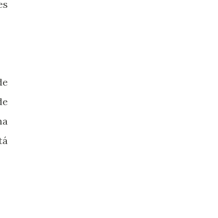
es
de
de
na
tá