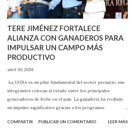
los edificios FOVISSSTE Ojo de Agua, en la comunidad
Norias de Paso Hondo y en los edificios de...
TERE JIMÉNEZ FORTALECE
ALIANZA CON GANADEROS PARA
IMPULSAR UN CAMPO MÁS
PRODUCTIVO
abril 30, 2026
La UGRA es un pilar fundamental del sector pecuario; sus
integrantes colocan al estado entre los principales
generadores de leche en el país La ganadería ha recibido
un impulso significativo gracias a los programas
implementados por la gobernadora Como una clara
COMPARTIR
PUBLICAR UN COMENTARIO
LEER MÁS
muestra de su respaldo firme y decidido al campo, la
gobernadora Tere Jiménez clausuró la Asamblea General