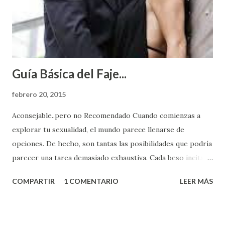
Guía Básica del Faje...
febrero 20, 2015
Aconsejable..pero no Recomendado Cuando comienzas a
explorar tu sexualidad, el mundo parece llenarse de
opciones. De hecho, son tantas las posibilidades que podría
parecer una tarea demasiado exhaustiva. Cada beso incita
algo nuevo y cada roce de tu piel contra la suya estimula
COMPARTIR
1 COMENTARIO
LEER MÁS
partes de ti que jamás hubieras imaginado. El problema es
que se supone que deberías saber todo sobre el sexo
incluso antes de haberlo experimentado. Es como si la vida