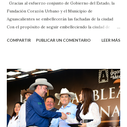
Gracias al esfuerzo conjunto de Gobierno del Estado, la
Fundación Corazón Urbano y el Municipio de
Aguascalientes se embellecerán las fachadas de la ciudad
Con el propósito de seguir embelleciendo la ciudad de
Aguascalientes, la mañana de este jueves, el presidente
COMPARTIR
PUBLICAR UN COMENTARIO
LEER MÁS
municipal, Leo Montañez dio inicio al programa
¡Aguascalientes Pinta Bien!, a través del cual se pintarán
fachadas en diversos puntos de la capital, gracias a la suma
de esfuerzos entre Gobierno del Estado, la Fundación
Corazón Urbano y el Municipio capital. Leo Montañez
informó que en este programa se usarán cerca de 90 mil
metros cuadrados de pintura, para dar inicio en la calle
Nieto, entre Jesús F. Elizondo y la calle 22 de Octubre, con
lo que se aplicará pintura en 66 casas. Posteriormente se
llevará este programa a Villas de Nuestra Señora de la
Asunción, Avenida Alameda y Decreto 27 de Septiembre, en