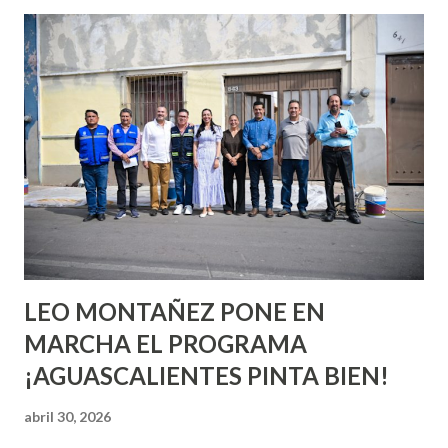
esperara que estés lista para lo que sea cuando aún no
conoces ni la mitad de lo que deberías saber. Pero incluso
quienes ya han tenido relaciones sexuales no son expertos
o expertas en el tema. Siempre hay algo nuevo que
aprender y nuevas experiencias que conocer. Si eres una
chica y aún no has tenido relaciones sexuales, tal vez
pienses que el sexo será increíble y no puedas esperar para
experimentarlo, pero como cualquier persona con
experiencia te dirá, siempre es mejor cuando ambas partes
son suficientemen...
LEO MONTAÑEZ PONE EN
MARCHA EL PROGRAMA
¡AGUASCALIENTES PINTA BIEN!
abril 30, 2026