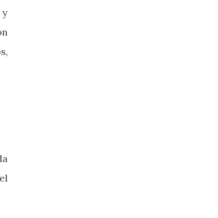
 y
ón
s,
da
el