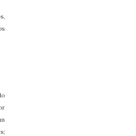
s,
os
do
or
un
s;