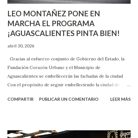
LEO MONTAÑEZ PONE EN
MARCHA EL PROGRAMA
¡AGUASCALIENTES PINTA BIEN!
abril 30, 2026
Gracias al esfuerzo conjunto de Gobierno del Estado, la
Fundación Corazón Urbano y el Municipio de
Aguascalientes se embellecerán las fachadas de la ciudad
Con el propósito de seguir embelleciendo la ciudad de
Aguascalientes, la mañana de este jueves, el presidente
COMPARTIR
PUBLICAR UN COMENTARIO
LEER MÁS
municipal, Leo Montañez dio inicio al programa
¡Aguascalientes Pinta Bien!, a través del cual se pintarán
fachadas en diversos puntos de la capital, gracias a la suma
de esfuerzos entre Gobierno del Estado, la Fundación
Corazón Urbano y el Municipio capital. Leo Montañez