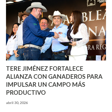
informó que en este programa se usarán cerca de 90 mil
metros cuadrados de pintura, para dar inicio en la calle
Nieto, entre Jesús F. Elizondo y la calle 22 de Octubre, con
lo que se aplicará pintura en 66 casas. Posteriormente se
llevará este programa a Villas de Nuestra Señora de la
Asunción, Avenida Alameda y Decreto 27 de Septiembre, en
los edificios FOVISSSTE Ojo de Agua, en la comunidad
Norias de Paso Hondo y en los edificios de...
TERE JIMÉNEZ FORTALECE
ALIANZA CON GANADEROS PARA
IMPULSAR UN CAMPO MÁS
PRODUCTIVO
abril 30, 2026