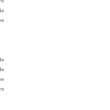
es
ia
os
la
la
os
es