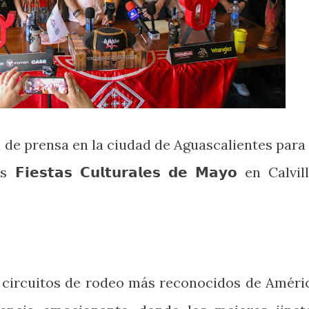
a de prensa en la ciudad de Aguascalientes para 
𝗲𝘀𝘁𝗮𝘀 𝗖𝘂𝗹𝘁𝘂𝗿𝗮𝗹𝗲𝘀 𝗱𝗲 𝗠𝗮𝘆𝗼 en Calvill
s circuitos de rodeo más reconocidos de Améri