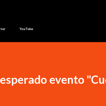
Ir al contenido principal
tter
YouTube
 esperado evento "C