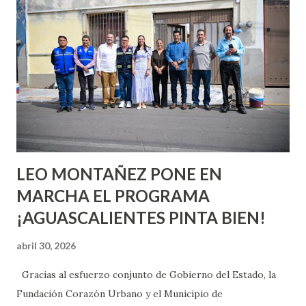
quienes ya han tenido relaciones sexuales no son expertos
o expertas en el tema. Siempre hay algo nuevo que
aprender y nuevas experiencias que conocer. Si eres una
chica y aún no has tenido relaciones sexuales, tal vez
pienses que el sexo será increíble y no puedas esperar para
experimentarlo, pero como cualquier persona con
experiencia te dirá, siempre es mejor cuando ambas partes
son suficientemen...
LEO MONTAÑEZ PONE EN
MARCHA EL PROGRAMA
¡AGUASCALIENTES PINTA BIEN!
abril 30, 2026
Gracias al esfuerzo conjunto de Gobierno del Estado, la
Fundación Corazón Urbano y el Municipio de