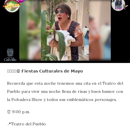
🙋🏻‍♂️✝️🎡 𝗙𝗶𝗲𝘀𝘁𝗮𝘀 𝗖𝘂𝗹𝘁𝘂𝗿𝗮𝗹𝗲𝘀 𝗱𝗲 𝗠𝗮𝘆𝗼
Recuerda que esta noche tenemos una cita en el Teatro del
Pueblo para vivir una noche llena de risas y buen humor con
la Polvadera Show y todos sus emblemáticos personajes.
⏰ 9:00 p.m.
📍Teatro del Pueblo