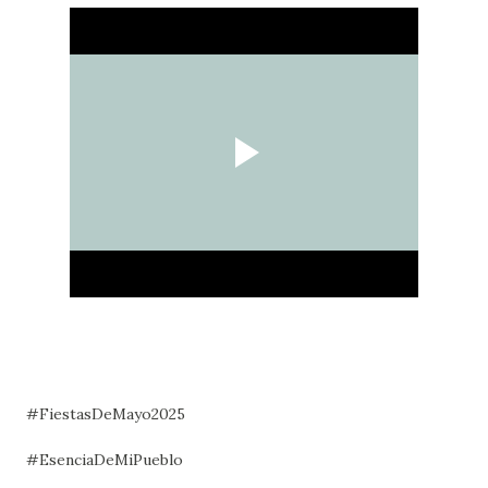
#FiestasDeMayo2025
#EsenciaDeMiPueblo