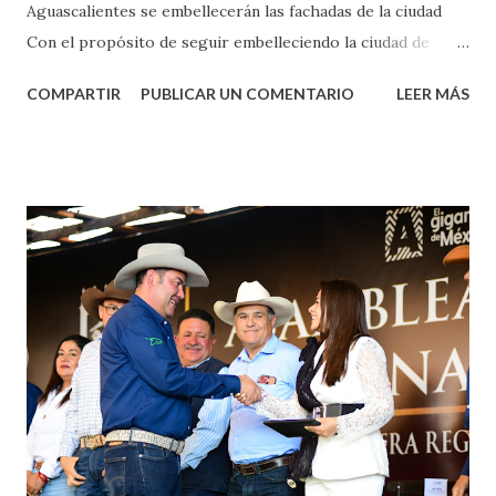
Aguascalientes se embellecerán las fachadas de la ciudad
Con el propósito de seguir embelleciendo la ciudad de
Aguascalientes, la mañana de este jueves, el presidente
COMPARTIR
PUBLICAR UN COMENTARIO
LEER MÁS
municipal, Leo Montañez dio inicio al programa
¡Aguascalientes Pinta Bien!, a través del cual se pintarán
fachadas en diversos puntos de la capital, gracias a la suma
de esfuerzos entre Gobierno del Estado, la Fundación
Corazón Urbano y el Municipio capital. Leo Montañez
informó que en este programa se usarán cerca de 90 mil
metros cuadrados de pintura, para dar inicio en la calle
Nieto, entre Jesús F. Elizondo y la calle 22 de Octubre, con
lo que se aplicará pintura en 66 casas. Posteriormente se
llevará este programa a Villas de Nuestra Señora de la
Asunción, Avenida Alameda y Decreto 27 de Septiembre, en
los edificios FOVISSSTE Ojo de Agua, en la comunidad
Norias de Paso Hondo y en los edificios de...