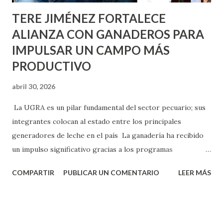
TERE JIMÉNEZ FORTALECE
ALIANZA CON GANADEROS PARA
IMPULSAR UN CAMPO MÁS
PRODUCTIVO
abril 30, 2026
La UGRA es un pilar fundamental del sector pecuario; sus
integrantes colocan al estado entre los principales
generadores de leche en el país La ganadería ha recibido
un impulso significativo gracias a los programas
implementados por la gobernadora Como una clara
COMPARTIR
PUBLICAR UN COMENTARIO
LEER MÁS
muestra de su respaldo firme y decidido al campo, la
gobernadora Tere Jiménez clausuró la Asamblea General
Ordinaria de la Unión Ganadera Regional de Aguascalientes
(UGRA), realizada en la Isla San Marcos, donde reafirmó su