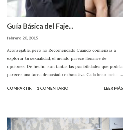
Guía Básica del Faje...
febrero 20, 2015
Aconsejable..pero no Recomendado Cuando comienzas a
explorar tu sexualidad, el mundo parece llenarse de
opciones. De hecho, son tantas las posibilidades que podría
parecer una tarea demasiado exhaustiva. Cada beso incita
algo nuevo y cada roce de tu piel contra la suya estimula
COMPARTIR
1 COMENTARIO
LEER MÁS
partes de ti que jamás hubieras imaginado. El problema es
que se supone que deberías saber todo sobre el sexo
incluso antes de haberlo experimentado. Es como si la vida
esperara que estés lista para lo que sea cuando aún no
conoces ni la mitad de lo que deberías saber. Pero incluso