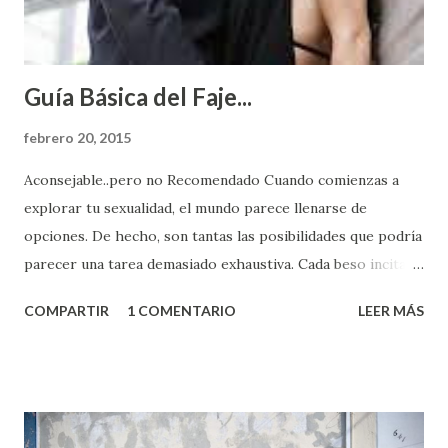
Guía Básica del Faje...
febrero 20, 2015
Aconsejable..pero no Recomendado Cuando comienzas a
explorar tu sexualidad, el mundo parece llenarse de
opciones. De hecho, son tantas las posibilidades que podría
parecer una tarea demasiado exhaustiva. Cada beso incita
algo nuevo y cada roce de tu piel contra la suya estimula
COMPARTIR
1 COMENTARIO
LEER MÁS
partes de ti que jamás hubieras imaginado. El problema es
que se supone que deberías saber todo sobre el sexo
incluso antes de haberlo experimentado. Es como si la vida
esperara que estés lista para lo que sea cuando aún no
conoces ni la mitad de lo que deberías saber. Pero incluso