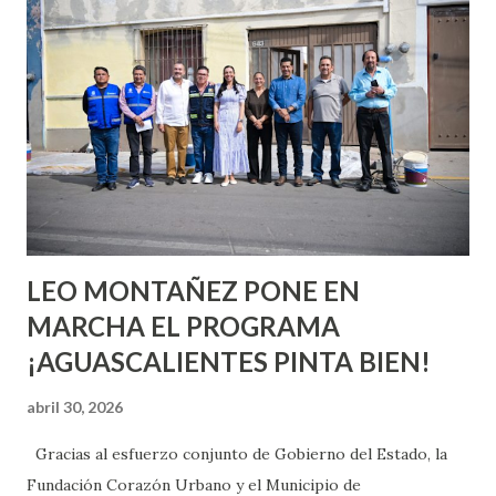
quienes ya han tenido relaciones sexuales no son expertos
o expertas en el tema. Siempre hay algo nuevo que
aprender y nuevas experiencias que conocer. Si eres una
chica y aún no has tenido relaciones sexuales, tal vez
pienses que el sexo será increíble y no puedas esperar para
experimentarlo, pero como cualquier persona con
experiencia te dirá, siempre es mejor cuando ambas partes
son suficientemen...
LEO MONTAÑEZ PONE EN
MARCHA EL PROGRAMA
¡AGUASCALIENTES PINTA BIEN!
abril 30, 2026
Gracias al esfuerzo conjunto de Gobierno del Estado, la
Fundación Corazón Urbano y el Municipio de