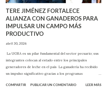
TERE JIMÉNEZ FORTALECE
ALIANZA CON GANADEROS PARA
IMPULSAR UN CAMPO MÁS
PRODUCTIVO
abril 30, 2026
La UGRA es un pilar fundamental del sector pecuario; sus
integrantes colocan al estado entre los principales
generadores de leche en el país La ganadería ha recibido
un impulso significativo gracias a los programas
implementados por la gobernadora Como una clara
COMPARTIR
PUBLICAR UN COMENTARIO
LEER MÁS
muestra de su respaldo firme y decidido al campo, la
gobernadora Tere Jiménez clausuró la Asamblea General
Ordinaria de la Unión Ganadera Regional de Aguascalientes
(UGRA), realizada en la Isla San Marcos, donde reafirmó su