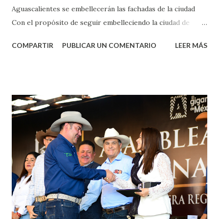
Aguascalientes se embellecerán las fachadas de la ciudad
Con el propósito de seguir embelleciendo la ciudad de
Aguascalientes, la mañana de este jueves, el presidente
COMPARTIR
PUBLICAR UN COMENTARIO
LEER MÁS
municipal, Leo Montañez dio inicio al programa
¡Aguascalientes Pinta Bien!, a través del cual se pintarán
fachadas en diversos puntos de la capital, gracias a la suma
de esfuerzos entre Gobierno del Estado, la Fundación
Corazón Urbano y el Municipio capital. Leo Montañez
informó que en este programa se usarán cerca de 90 mil
metros cuadrados de pintura, para dar inicio en la calle
Nieto, entre Jesús F. Elizondo y la calle 22 de Octubre, con
lo que se aplicará pintura en 66 casas. Posteriormente se
llevará este programa a Villas de Nuestra Señora de la
Asunción, Avenida Alameda y Decreto 27 de Septiembre, en
los edificios FOVISSSTE Ojo de Agua, en la comunidad
Norias de Paso Hondo y en los edificios de...