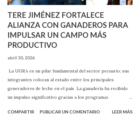
TERE JIMÉNEZ FORTALECE
ALIANZA CON GANADEROS PARA
IMPULSAR UN CAMPO MÁS
PRODUCTIVO
abril 30, 2026
La UGRA es un pilar fundamental del sector pecuario; sus
integrantes colocan al estado entre los principales
generadores de leche en el país La ganadería ha recibido
un impulso significativo gracias a los programas
implementados por la gobernadora Como una clara
COMPARTIR
PUBLICAR UN COMENTARIO
LEER MÁS
muestra de su respaldo firme y decidido al campo, la
gobernadora Tere Jiménez clausuró la Asamblea General
Ordinaria de la Unión Ganadera Regional de Aguascalientes