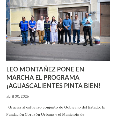
quienes ya han tenido relaciones sexuales no son expertos
o expertas en el tema. Siempre hay algo nuevo que
aprender y nuevas experiencias que conocer. Si eres una
chica y aún no has tenido relaciones sexuales, tal vez
pienses que el sexo será increíble y no puedas esperar para
experimentarlo, pero como cualquier persona con
experiencia te dirá, siempre es mejor cuando ambas partes
son suficientemen...
LEO MONTAÑEZ PONE EN
MARCHA EL PROGRAMA
¡AGUASCALIENTES PINTA BIEN!
abril 30, 2026
Gracias al esfuerzo conjunto de Gobierno del Estado, la
Fundación Corazón Urbano y el Municipio de