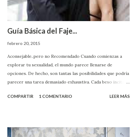
Guía Básica del Faje...
febrero 20, 2015
Aconsejable..pero no Recomendado Cuando comienzas a
explorar tu sexualidad, el mundo parece llenarse de
opciones. De hecho, son tantas las posibilidades que podría
parecer una tarea demasiado exhaustiva. Cada beso incita
algo nuevo y cada roce de tu piel contra la suya estimula
COMPARTIR
1 COMENTARIO
LEER MÁS
partes de ti que jamás hubieras imaginado. El problema es
que se supone que deberías saber todo sobre el sexo
incluso antes de haberlo experimentado. Es como si la vida
esperara que estés lista para lo que sea cuando aún no
conoces ni la mitad de lo que deberías saber. Pero incluso