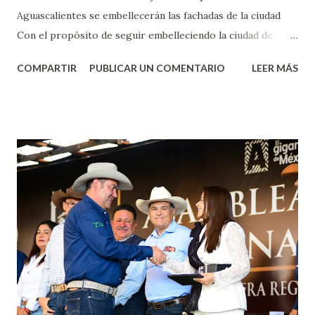
Aguascalientes se embellecerán las fachadas de la ciudad
Con el propósito de seguir embelleciendo la ciudad de
Aguascalientes, la mañana de este jueves, el presidente
COMPARTIR
PUBLICAR UN COMENTARIO
LEER MÁS
municipal, Leo Montañez dio inicio al programa
¡Aguascalientes Pinta Bien!, a través del cual se pintarán
fachadas en diversos puntos de la capital, gracias a la suma
de esfuerzos entre Gobierno del Estado, la Fundación
Corazón Urbano y el Municipio capital. Leo Montañez
informó que en este programa se usarán cerca de 90 mil
metros cuadrados de pintura, para dar inicio en la calle
Nieto, entre Jesús F. Elizondo y la calle 22 de Octubre, con
lo que se aplicará pintura en 66 casas. Posteriormente se
llevará este programa a Villas de Nuestra Señora de la
Asunción, Avenida Alameda y Decreto 27 de Septiembre, en
los edificios FOVISSSTE Ojo de Agua, en la comunidad
Norias de Paso Hondo y en los edificios de...