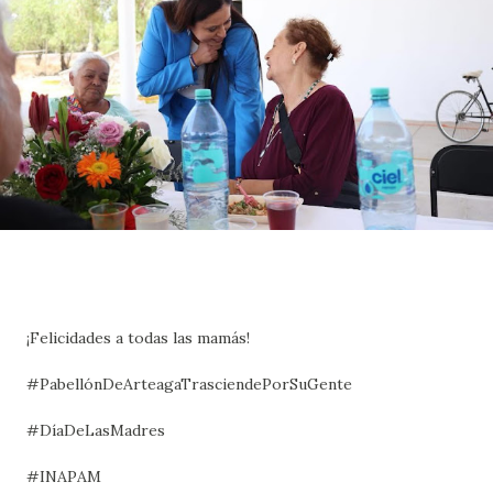
¡Felicidades a todas las mamás!
#PabellónDeArteagaTrasciendePorSuGente
#DíaDeLasMadres
#INAPAM