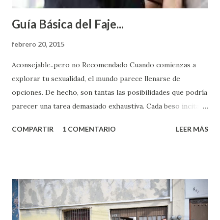
Guía Básica del Faje...
febrero 20, 2015
Aconsejable..pero no Recomendado Cuando comienzas a
explorar tu sexualidad, el mundo parece llenarse de
opciones. De hecho, son tantas las posibilidades que podría
parecer una tarea demasiado exhaustiva. Cada beso incita
algo nuevo y cada roce de tu piel contra la suya estimula
COMPARTIR
1 COMENTARIO
LEER MÁS
partes de ti que jamás hubieras imaginado. El problema es
que se supone que deberías saber todo sobre el sexo
incluso antes de haberlo experimentado. Es como si la vida
esperara que estés lista para lo que sea cuando aún no
conoces ni la mitad de lo que deberías saber. Pero incluso
quienes ya han tenido relaciones sexuales no son expertos
o expertas en el tema. Siempre hay algo nuevo que