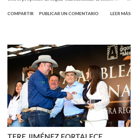
Aguascalientes, la mañana de este jueves, el presidente
COMPARTIR
PUBLICAR UN COMENTARIO
LEER MÁS
municipal, Leo Montañez dio inicio al programa
¡Aguascalientes Pinta Bien!, a través del cual se pintarán
fachadas en diversos puntos de la capital, gracias a la suma
de esfuerzos entre Gobierno del Estado, la Fundación
Corazón Urbano y el Municipio capital. Leo Montañez
informó que en este programa se usarán cerca de 90 mil
metros cuadrados de pintura, para dar inicio en la calle
Nieto, entre Jesús F. Elizondo y la calle 22 de Octubre, con
lo que se aplicará pintura en 66 casas. Posteriormente se
llevará este programa a Villas de Nuestra Señora de la
Asunción, Avenida Alameda y Decreto 27 de Septiembre, en
los edificios FOVISSSTE Ojo de Agua, en la comunidad
Norias de Paso Hondo y en los edificios de...
TERE JIMÉNEZ FORTALECE