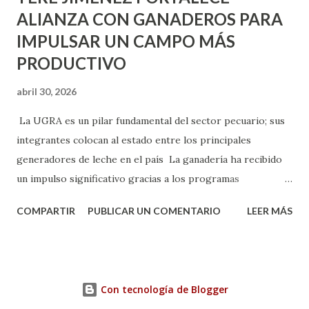
ALIANZA CON GANADEROS PARA
IMPULSAR UN CAMPO MÁS
PRODUCTIVO
abril 30, 2026
La UGRA es un pilar fundamental del sector pecuario; sus
integrantes colocan al estado entre los principales
generadores de leche en el país La ganadería ha recibido
un impulso significativo gracias a los programas
implementados por la gobernadora Como una clara
COMPARTIR
PUBLICAR UN COMENTARIO
LEER MÁS
muestra de su respaldo firme y decidido al campo, la
gobernadora Tere Jiménez clausuró la Asamblea General
Ordinaria de la Unión Ganadera Regional de Aguascalientes
(UGRA), realizada en la Isla San Marcos, donde reafirmó su
Con tecnología de Blogger
compromiso de trabajar de la mano con los productores