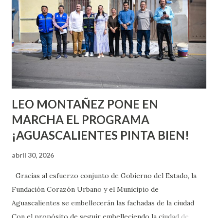
aprender y nuevas experiencias que conocer. Si eres una
chica y aún no has tenido relaciones sexuales, tal vez
pienses que el sexo será increíble y no puedas esperar para
experimentarlo, pero como cualquier persona con
experiencia te dirá, siempre es mejor cuando ambas partes
son suficientemen...
LEO MONTAÑEZ PONE EN
MARCHA EL PROGRAMA
¡AGUASCALIENTES PINTA BIEN!
abril 30, 2026
Gracias al esfuerzo conjunto de Gobierno del Estado, la
Fundación Corazón Urbano y el Municipio de
Aguascalientes se embellecerán las fachadas de la ciudad
Con el propósito de seguir embelleciendo la ciudad de