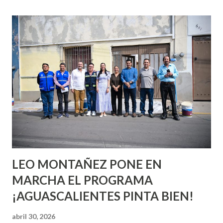
esperara que estés lista para lo que sea cuando aún no
conoces ni la mitad de lo que deberías saber. Pero incluso
quienes ya han tenido relaciones sexuales no son expertos
o expertas en el tema. Siempre hay algo nuevo que
aprender y nuevas experiencias que conocer. Si eres una
chica y aún no has tenido relaciones sexuales, tal vez
pienses que el sexo será increíble y no puedas esperar para
experimentarlo, pero como cualquier persona con
experiencia te dirá, siempre es mejor cuando ambas partes
son suficientemen...
LEO MONTAÑEZ PONE EN
MARCHA EL PROGRAMA
¡AGUASCALIENTES PINTA BIEN!
abril 30, 2026