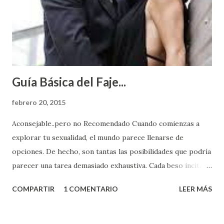
Guía Básica del Faje...
febrero 20, 2015
Aconsejable..pero no Recomendado Cuando comienzas a
explorar tu sexualidad, el mundo parece llenarse de
opciones. De hecho, son tantas las posibilidades que podría
parecer una tarea demasiado exhaustiva. Cada beso incita
algo nuevo y cada roce de tu piel contra la suya estimula
COMPARTIR
1 COMENTARIO
LEER MÁS
partes de ti que jamás hubieras imaginado. El problema es
que se supone que deberías saber todo sobre el sexo
incluso antes de haberlo experimentado. Es como si la vida