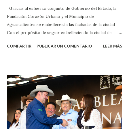
Gracias al esfuerzo conjunto de Gobierno del Estado, la
Fundación Corazón Urbano y el Municipio de
Aguascalientes se embellecerán las fachadas de la ciudad
Con el propósito de seguir embelleciendo la ciudad de
Aguascalientes, la mañana de este jueves, el presidente
COMPARTIR
PUBLICAR UN COMENTARIO
LEER MÁS
municipal, Leo Montañez dio inicio al programa
¡Aguascalientes Pinta Bien!, a través del cual se pintarán
fachadas en diversos puntos de la capital, gracias a la suma
de esfuerzos entre Gobierno del Estado, la Fundación
Corazón Urbano y el Municipio capital. Leo Montañez
informó que en este programa se usarán cerca de 90 mil
metros cuadrados de pintura, para dar inicio en la calle
Nieto, entre Jesús F. Elizondo y la calle 22 de Octubre, con
lo que se aplicará pintura en 66 casas. Posteriormente se
llevará este programa a Villas de Nuestra Señora de la