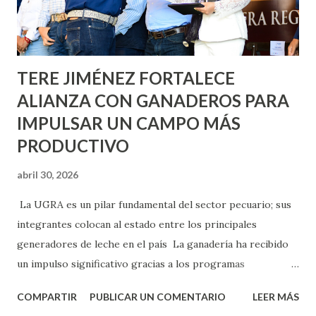
Asunción, Avenida Alameda y Decreto 27 de Septiembre, en
los edificios FOVISSSTE Ojo de Agua, en la comunidad
Norias de Paso Hondo y en los edificios de...
TERE JIMÉNEZ FORTALECE
ALIANZA CON GANADEROS PARA
IMPULSAR UN CAMPO MÁS
PRODUCTIVO
abril 30, 2026
La UGRA es un pilar fundamental del sector pecuario; sus
integrantes colocan al estado entre los principales
generadores de leche en el país La ganadería ha recibido
un impulso significativo gracias a los programas
implementados por la gobernadora Como una clara
COMPARTIR
PUBLICAR UN COMENTARIO
LEER MÁS
muestra de su respaldo firme y decidido al campo, la