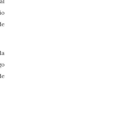
al
io
de
la
go
de