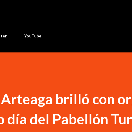
Ir al contenido principal
tter
YouTube
 Arteaga brilló con or
 día del Pabellón Tur