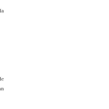
la
de
an