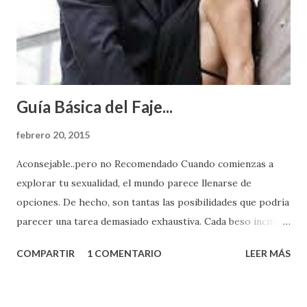
Guía Básica del Faje...
febrero 20, 2015
Aconsejable..pero no Recomendado Cuando comienzas a
explorar tu sexualidad, el mundo parece llenarse de
opciones. De hecho, son tantas las posibilidades que podría
parecer una tarea demasiado exhaustiva. Cada beso incita
algo nuevo y cada roce de tu piel contra la suya estimula
COMPARTIR
1 COMENTARIO
LEER MÁS
partes de ti que jamás hubieras imaginado. El problema es
que se supone que deberías saber todo sobre el sexo
incluso antes de haberlo experimentado. Es como si la vida