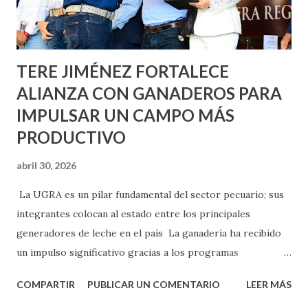
los edificios FOVISSSTE Ojo de Agua, en la comunidad
Norias de Paso Hondo y en los edificios de...
TERE JIMÉNEZ FORTALECE
ALIANZA CON GANADEROS PARA
IMPULSAR UN CAMPO MÁS
PRODUCTIVO
abril 30, 2026
La UGRA es un pilar fundamental del sector pecuario; sus
integrantes colocan al estado entre los principales
generadores de leche en el país La ganadería ha recibido
un impulso significativo gracias a los programas
implementados por la gobernadora Como una clara
COMPARTIR
PUBLICAR UN COMENTARIO
LEER MÁS
muestra de su respaldo firme y decidido al campo, la