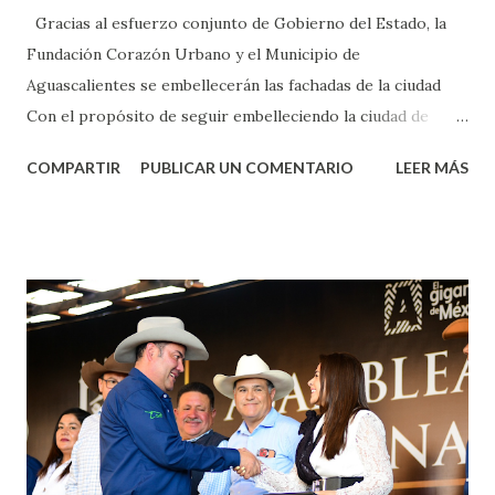
Gracias al esfuerzo conjunto de Gobierno del Estado, la
Fundación Corazón Urbano y el Municipio de
Aguascalientes se embellecerán las fachadas de la ciudad
Con el propósito de seguir embelleciendo la ciudad de
Aguascalientes, la mañana de este jueves, el presidente
COMPARTIR
PUBLICAR UN COMENTARIO
LEER MÁS
municipal, Leo Montañez dio inicio al programa
¡Aguascalientes Pinta Bien!, a través del cual se pintarán
fachadas en diversos puntos de la capital, gracias a la suma
de esfuerzos entre Gobierno del Estado, la Fundación
Corazón Urbano y el Municipio capital. Leo Montañez
informó que en este programa se usarán cerca de 90 mil
metros cuadrados de pintura, para dar inicio en la calle
Nieto, entre Jesús F. Elizondo y la calle 22 de Octubre, con
lo que se aplicará pintura en 66 casas. Posteriormente se
llevará este programa a Villas de Nuestra Señora de la
Asunción, Avenida Alameda y Decreto 27 de Septiembre, en