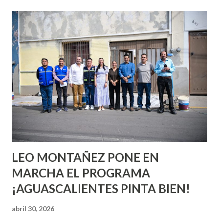
esperara que estés lista para lo que sea cuando aún no
conoces ni la mitad de lo que deberías saber. Pero incluso
quienes ya han tenido relaciones sexuales no son expertos
o expertas en el tema. Siempre hay algo nuevo que
aprender y nuevas experiencias que conocer. Si eres una
chica y aún no has tenido relaciones sexuales, tal vez
pienses que el sexo será increíble y no puedas esperar para
experimentarlo, pero como cualquier persona con
experiencia te dirá, siempre es mejor cuando ambas partes
son suficientemen...
LEO MONTAÑEZ PONE EN
MARCHA EL PROGRAMA
¡AGUASCALIENTES PINTA BIEN!
abril 30, 2026