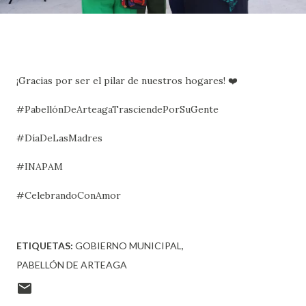
¡Gracias por ser el pilar de nuestros hogares! ❤️
#PabellónDeArteagaTrasciendePorSuGente
#DíaDeLasMadres
#INAPAM
#CelebrandoConAmor
ETIQUETAS:
GOBIERNO MUNICIPAL
PABELLÓN DE ARTEAGA