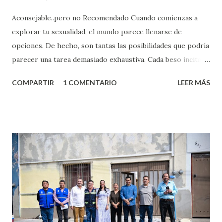
Aconsejable..pero no Recomendado Cuando comienzas a
explorar tu sexualidad, el mundo parece llenarse de
opciones. De hecho, son tantas las posibilidades que podría
parecer una tarea demasiado exhaustiva. Cada beso incita
algo nuevo y cada roce de tu piel contra la suya estimula
COMPARTIR
1 COMENTARIO
LEER MÁS
partes de ti que jamás hubieras imaginado. El problema es
que se supone que deberías saber todo sobre el sexo
incluso antes de haberlo experimentado. Es como si la vida
esperara que estés lista para lo que sea cuando aún no
conoces ni la mitad de lo que deberías saber. Pero incluso
quienes ya han tenido relaciones sexuales no son expertos
o expertas en el tema. Siempre hay algo nuevo que
aprender y nuevas experiencias que conocer. Si eres una
chica y aún no has tenido relaciones sexuales, tal vez
pienses que el sexo será increíble y no puedas esperar para