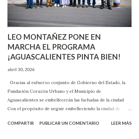
experimentarlo, pero como cualquier persona con
experiencia te dirá, siempre es mejor cuando ambas partes
son suficientemen...
LEO MONTAÑEZ PONE EN
MARCHA EL PROGRAMA
¡AGUASCALIENTES PINTA BIEN!
abril 30, 2026
Gracias al esfuerzo conjunto de Gobierno del Estado, la
Fundación Corazón Urbano y el Municipio de
Aguascalientes se embellecerán las fachadas de la ciudad
Con el propósito de seguir embelleciendo la ciudad de
Aguascalientes, la mañana de este jueves, el presidente
COMPARTIR
PUBLICAR UN COMENTARIO
LEER MÁS
municipal, Leo Montañez dio inicio al programa
¡Aguascalientes Pinta Bien!, a través del cual se pintarán