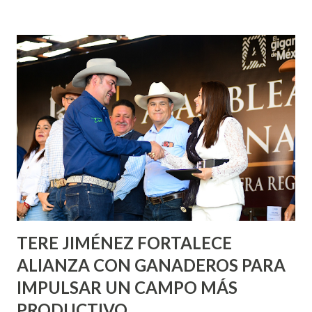
fachadas en diversos puntos de la capital, gracias a la suma
de esfuerzos entre Gobierno del Estado, la Fundación
Corazón Urbano y el Municipio capital. Leo Montañez
informó que en este programa se usarán cerca de 90 mil
metros cuadrados de pintura, para dar inicio en la calle
Nieto, entre Jesús F. Elizondo y la calle 22 de Octubre, con
lo que se aplicará pintura en 66 casas. Posteriormente se
llevará este programa a Villas de Nuestra Señora de la
Asunción, Avenida Alameda y Decreto 27 de Septiembre, en
los edificios FOVISSSTE Ojo de Agua, en la comunidad
Norias de Paso Hondo y en los edificios de...
TERE JIMÉNEZ FORTALECE
ALIANZA CON GANADEROS PARA
IMPULSAR UN CAMPO MÁS
PRODUCTIVO