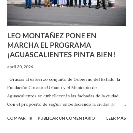
experimentarlo, pero como cualquier persona con
experiencia te dirá, siempre es mejor cuando ambas partes
son suficientemen...
LEO MONTAÑEZ PONE EN
MARCHA EL PROGRAMA
¡AGUASCALIENTES PINTA BIEN!
abril 30, 2026
Gracias al esfuerzo conjunto de Gobierno del Estado, la
Fundación Corazón Urbano y el Municipio de
Aguascalientes se embellecerán las fachadas de la ciudad
Con el propósito de seguir embelleciendo la ciudad de
Aguascalientes, la mañana de este jueves, el presidente
COMPARTIR
PUBLICAR UN COMENTARIO
LEER MÁS
municipal, Leo Montañez dio inicio al programa
¡Aguascalientes Pinta Bien!, a través del cual se pintarán