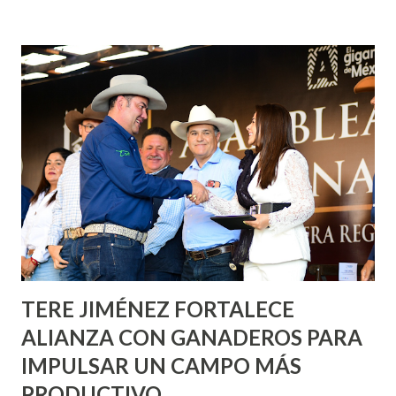
fachadas en diversos puntos de la capital, gracias a la suma
de esfuerzos entre Gobierno del Estado, la Fundación
Corazón Urbano y el Municipio capital. Leo Montañez
informó que en este programa se usarán cerca de 90 mil
metros cuadrados de pintura, para dar inicio en la calle
Nieto, entre Jesús F. Elizondo y la calle 22 de Octubre, con
lo que se aplicará pintura en 66 casas. Posteriormente se
llevará este programa a Villas de Nuestra Señora de la
Asunción, Avenida Alameda y Decreto 27 de Septiembre, en
los edificios FOVISSSTE Ojo de Agua, en la comunidad
Norias de Paso Hondo y en los edificios de...
TERE JIMÉNEZ FORTALECE
ALIANZA CON GANADEROS PARA
IMPULSAR UN CAMPO MÁS
PRODUCTIVO