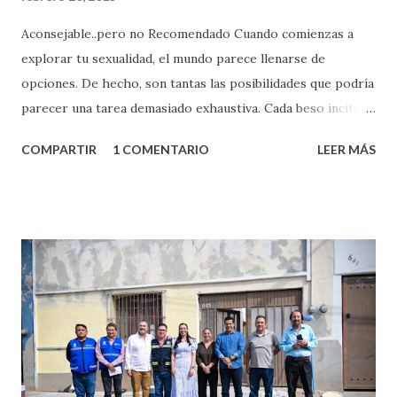
Aconsejable..pero no Recomendado Cuando comienzas a
explorar tu sexualidad, el mundo parece llenarse de
opciones. De hecho, son tantas las posibilidades que podría
parecer una tarea demasiado exhaustiva. Cada beso incita
algo nuevo y cada roce de tu piel contra la suya estimula
COMPARTIR
1 COMENTARIO
LEER MÁS
partes de ti que jamás hubieras imaginado. El problema es
que se supone que deberías saber todo sobre el sexo
incluso antes de haberlo experimentado. Es como si la vida
esperara que estés lista para lo que sea cuando aún no
conoces ni la mitad de lo que deberías saber. Pero incluso
quienes ya han tenido relaciones sexuales no son expertos
o expertas en el tema. Siempre hay algo nuevo que
aprender y nuevas experiencias que conocer. Si eres una
chica y aún no has tenido relaciones sexuales, tal vez
pienses que el sexo será increíble y no puedas esperar para