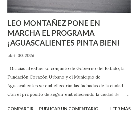
son suficientemen...
LEO MONTAÑEZ PONE EN
MARCHA EL PROGRAMA
¡AGUASCALIENTES PINTA BIEN!
abril 30, 2026
Gracias al esfuerzo conjunto de Gobierno del Estado, la
Fundación Corazón Urbano y el Municipio de
Aguascalientes se embellecerán las fachadas de la ciudad
Con el propósito de seguir embelleciendo la ciudad de
Aguascalientes, la mañana de este jueves, el presidente
COMPARTIR
PUBLICAR UN COMENTARIO
LEER MÁS
municipal, Leo Montañez dio inicio al programa
¡Aguascalientes Pinta Bien!, a través del cual se pintarán
fachadas en diversos puntos de la capital, gracias a la suma
de esfuerzos entre Gobierno del Estado, la Fundación