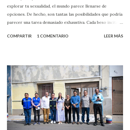
explorar tu sexualidad, el mundo parece llenarse de
opciones. De hecho, son tantas las posibilidades que podría
parecer una tarea demasiado exhaustiva. Cada beso incita
algo nuevo y cada roce de tu piel contra la suya estimula
COMPARTIR
1 COMENTARIO
LEER MÁS
partes de ti que jamás hubieras imaginado. El problema es
que se supone que deberías saber todo sobre el sexo
incluso antes de haberlo experimentado. Es como si la vida
esperara que estés lista para lo que sea cuando aún no
conoces ni la mitad de lo que deberías saber. Pero incluso
quienes ya han tenido relaciones sexuales no son expertos
o expertas en el tema. Siempre hay algo nuevo que
aprender y nuevas experiencias que conocer. Si eres una
chica y aún no has tenido relaciones sexuales, tal vez
pienses que el sexo será increíble y no puedas esperar para
experimentarlo, pero como cualquier persona con
experiencia te dirá, siempre es mejor cuando ambas partes