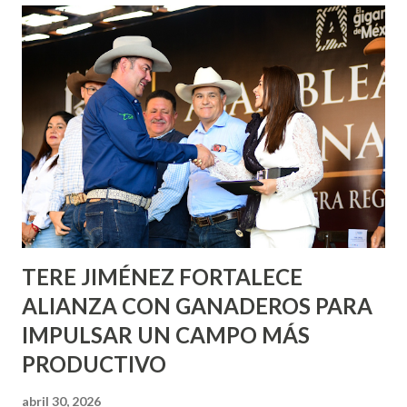
Corazón Urbano y el Municipio capital. Leo Montañez
informó que en este programa se usarán cerca de 90 mil
metros cuadrados de pintura, para dar inicio en la calle
Nieto, entre Jesús F. Elizondo y la calle 22 de Octubre, con
lo que se aplicará pintura en 66 casas. Posteriormente se
llevará este programa a Villas de Nuestra Señora de la
Asunción, Avenida Alameda y Decreto 27 de Septiembre, en
los edificios FOVISSSTE Ojo de Agua, en la comunidad
Norias de Paso Hondo y en los edificios de...
TERE JIMÉNEZ FORTALECE
ALIANZA CON GANADEROS PARA
IMPULSAR UN CAMPO MÁS
PRODUCTIVO
abril 30, 2026