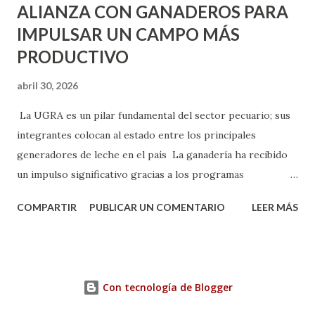
ALIANZA CON GANADEROS PARA
IMPULSAR UN CAMPO MÁS
PRODUCTIVO
abril 30, 2026
La UGRA es un pilar fundamental del sector pecuario; sus
integrantes colocan al estado entre los principales
generadores de leche en el país La ganadería ha recibido
un impulso significativo gracias a los programas
implementados por la gobernadora Como una clara
COMPARTIR
PUBLICAR UN COMENTARIO
LEER MÁS
muestra de su respaldo firme y decidido al campo, la
gobernadora Tere Jiménez clausuró la Asamblea General
Ordinaria de la Unión Ganadera Regional de Aguascalientes
(UGRA), realizada en la Isla San Marcos, donde reafirmó su
Con tecnología de Blogger
compromiso de trabajar de la mano con los productores
para consolidar una ganadería más fuerte, productiva y con