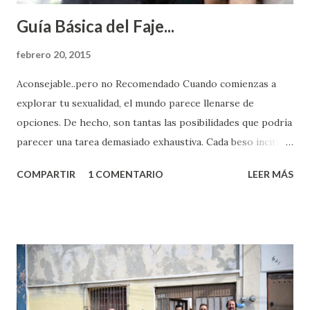
Guía Básica del Faje...
febrero 20, 2015
Aconsejable..pero no Recomendado Cuando comienzas a
explorar tu sexualidad, el mundo parece llenarse de
opciones. De hecho, son tantas las posibilidades que podría
parecer una tarea demasiado exhaustiva. Cada beso incita
algo nuevo y cada roce de tu piel contra la suya estimula
COMPARTIR
1 COMENTARIO
LEER MÁS
partes de ti que jamás hubieras imaginado. El problema es
que se supone que deberías saber todo sobre el sexo
incluso antes de haberlo experimentado. Es como si la vida
esperara que estés lista para lo que sea cuando aún no
conoces ni la mitad de lo que deberías saber. Pero incluso
quienes ya han tenido relaciones sexuales no son expertos
o expertas en el tema. Siempre hay algo nuevo que