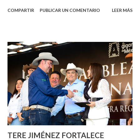
Aguascalientes, la mañana de este jueves, el presidente
COMPARTIR
PUBLICAR UN COMENTARIO
LEER MÁS
municipal, Leo Montañez dio inicio al programa
¡Aguascalientes Pinta Bien!, a través del cual se pintarán
fachadas en diversos puntos de la capital, gracias a la suma
de esfuerzos entre Gobierno del Estado, la Fundación
Corazón Urbano y el Municipio capital. Leo Montañez
informó que en este programa se usarán cerca de 90 mil
metros cuadrados de pintura, para dar inicio en la calle
Nieto, entre Jesús F. Elizondo y la calle 22 de Octubre, con
lo que se aplicará pintura en 66 casas. Posteriormente se
llevará este programa a Villas de Nuestra Señora de la
Asunción, Avenida Alameda y Decreto 27 de Septiembre, en
los edificios FOVISSSTE Ojo de Agua, en la comunidad
Norias de Paso Hondo y en los edificios de...
TERE JIMÉNEZ FORTALECE