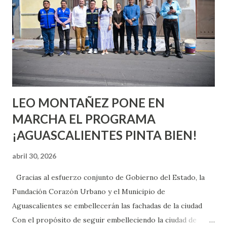
aprender y nuevas experiencias que conocer. Si eres una
chica y aún no has tenido relaciones sexuales, tal vez
pienses que el sexo será increíble y no puedas esperar para
experimentarlo, pero como cualquier persona con
experiencia te dirá, siempre es mejor cuando ambas partes
son suficientemen...
LEO MONTAÑEZ PONE EN
MARCHA EL PROGRAMA
¡AGUASCALIENTES PINTA BIEN!
abril 30, 2026
Gracias al esfuerzo conjunto de Gobierno del Estado, la
Fundación Corazón Urbano y el Municipio de
Aguascalientes se embellecerán las fachadas de la ciudad
Con el propósito de seguir embelleciendo la ciudad de