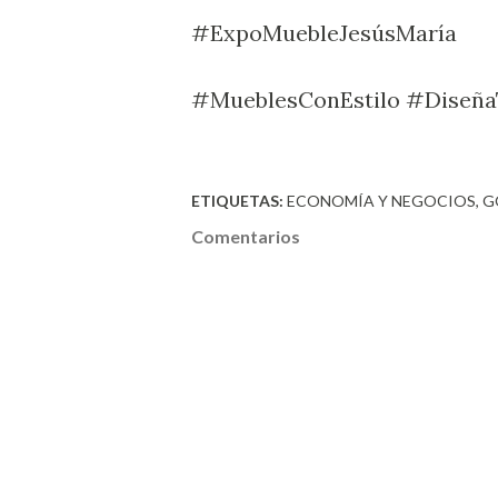
#ExpoMuebleJesúsMaría
#MueblesConEstilo #Diseña
ETIQUETAS:
ECONOMÍA Y NEGOCIOS
G
Comentarios