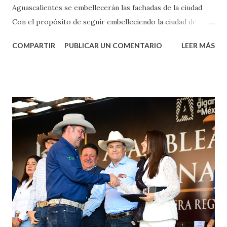
Aguascalientes se embellecerán las fachadas de la ciudad
Con el propósito de seguir embelleciendo la ciudad de
Aguascalientes, la mañana de este jueves, el presidente
COMPARTIR
PUBLICAR UN COMENTARIO
LEER MÁS
municipal, Leo Montañez dio inicio al programa
¡Aguascalientes Pinta Bien!, a través del cual se pintarán
fachadas en diversos puntos de la capital, gracias a la suma
de esfuerzos entre Gobierno del Estado, la Fundación
Corazón Urbano y el Municipio capital. Leo Montañez
informó que en este programa se usarán cerca de 90 mil
metros cuadrados de pintura, para dar inicio en la calle
Nieto, entre Jesús F. Elizondo y la calle 22 de Octubre, con
lo que se aplicará pintura en 66 casas. Posteriormente se
llevará este programa a Villas de Nuestra Señora de la
Asunción, Avenida Alameda y Decreto 27 de Septiembre, en
los edificios FOVISSSTE Ojo de Agua, en la comunidad
Norias de Paso Hondo y en los edificios de...