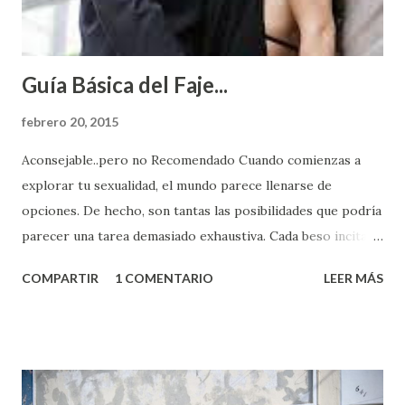
Guía Básica del Faje...
febrero 20, 2015
Aconsejable..pero no Recomendado Cuando comienzas a
explorar tu sexualidad, el mundo parece llenarse de
opciones. De hecho, son tantas las posibilidades que podría
parecer una tarea demasiado exhaustiva. Cada beso incita
algo nuevo y cada roce de tu piel contra la suya estimula
COMPARTIR
1 COMENTARIO
LEER MÁS
partes de ti que jamás hubieras imaginado. El problema es
que se supone que deberías saber todo sobre el sexo
incluso antes de haberlo experimentado. Es como si la vida
esperara que estés lista para lo que sea cuando aún no
conoces ni la mitad de lo que deberías saber. Pero incluso