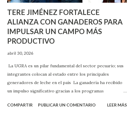
TERE JIMÉNEZ FORTALECE
ALIANZA CON GANADEROS PARA
IMPULSAR UN CAMPO MÁS
PRODUCTIVO
abril 30, 2026
La UGRA es un pilar fundamental del sector pecuario; sus
integrantes colocan al estado entre los principales
generadores de leche en el país La ganadería ha recibido
un impulso significativo gracias a los programas
implementados por la gobernadora Como una clara
COMPARTIR
PUBLICAR UN COMENTARIO
LEER MÁS
muestra de su respaldo firme y decidido al campo, la
gobernadora Tere Jiménez clausuró la Asamblea General
Ordinaria de la Unión Ganadera Regional de Aguascalientes
(UGRA), realizada en la Isla San Marcos, donde reafirmó su