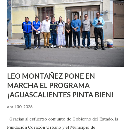
quienes ya han tenido relaciones sexuales no son expertos
o expertas en el tema. Siempre hay algo nuevo que
aprender y nuevas experiencias que conocer. Si eres una
chica y aún no has tenido relaciones sexuales, tal vez
pienses que el sexo será increíble y no puedas esperar para
experimentarlo, pero como cualquier persona con
experiencia te dirá, siempre es mejor cuando ambas partes
son suficientemen...
LEO MONTAÑEZ PONE EN
MARCHA EL PROGRAMA
¡AGUASCALIENTES PINTA BIEN!
abril 30, 2026
Gracias al esfuerzo conjunto de Gobierno del Estado, la
Fundación Corazón Urbano y el Municipio de