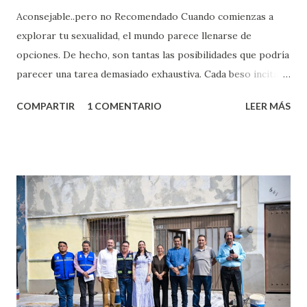
Aconsejable..pero no Recomendado Cuando comienzas a
explorar tu sexualidad, el mundo parece llenarse de
opciones. De hecho, son tantas las posibilidades que podría
parecer una tarea demasiado exhaustiva. Cada beso incita
algo nuevo y cada roce de tu piel contra la suya estimula
COMPARTIR
1 COMENTARIO
LEER MÁS
partes de ti que jamás hubieras imaginado. El problema es
que se supone que deberías saber todo sobre el sexo
incluso antes de haberlo experimentado. Es como si la vida
esperara que estés lista para lo que sea cuando aún no
conoces ni la mitad de lo que deberías saber. Pero incluso
quienes ya han tenido relaciones sexuales no son expertos
o expertas en el tema. Siempre hay algo nuevo que
aprender y nuevas experiencias que conocer. Si eres una
chica y aún no has tenido relaciones sexuales, tal vez
pienses que el sexo será increíble y no puedas esperar para
experimentarlo, pero como cualquier persona con