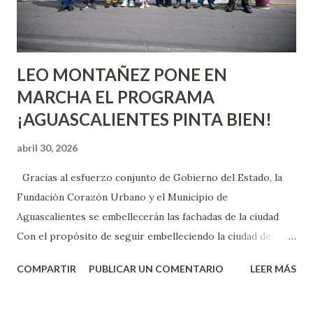
experiencia te dirá, siempre es mejor cuando ambas partes
son suficientemen...
LEO MONTAÑEZ PONE EN
MARCHA EL PROGRAMA
¡AGUASCALIENTES PINTA BIEN!
abril 30, 2026
Gracias al esfuerzo conjunto de Gobierno del Estado, la
Fundación Corazón Urbano y el Municipio de
Aguascalientes se embellecerán las fachadas de la ciudad
Con el propósito de seguir embelleciendo la ciudad de
Aguascalientes, la mañana de este jueves, el presidente
COMPARTIR
PUBLICAR UN COMENTARIO
LEER MÁS
municipal, Leo Montañez dio inicio al programa
¡Aguascalientes Pinta Bien!, a través del cual se pintarán