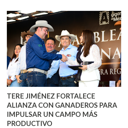
fachadas en diversos puntos de la capital, gracias a la suma
de esfuerzos entre Gobierno del Estado, la Fundación
Corazón Urbano y el Municipio capital. Leo Montañez
informó que en este programa se usarán cerca de 90 mil
metros cuadrados de pintura, para dar inicio en la calle
Nieto, entre Jesús F. Elizondo y la calle 22 de Octubre, con
lo que se aplicará pintura en 66 casas. Posteriormente se
llevará este programa a Villas de Nuestra Señora de la
Asunción, Avenida Alameda y Decreto 27 de Septiembre, en
los edificios FOVISSSTE Ojo de Agua, en la comunidad
Norias de Paso Hondo y en los edificios de...
TERE JIMÉNEZ FORTALECE
ALIANZA CON GANADEROS PARA
IMPULSAR UN CAMPO MÁS
PRODUCTIVO