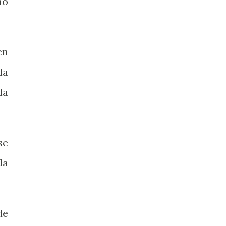
ao
en
la
la
se
la
de