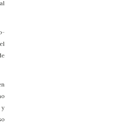
al
o-
el
de
en
mo
 y
so