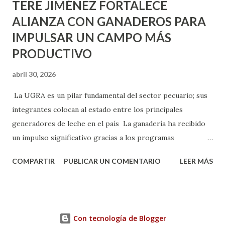
TERE JIMÉNEZ FORTALECE
ALIANZA CON GANADEROS PARA
IMPULSAR UN CAMPO MÁS
PRODUCTIVO
abril 30, 2026
La UGRA es un pilar fundamental del sector pecuario; sus
integrantes colocan al estado entre los principales
generadores de leche en el país La ganadería ha recibido
un impulso significativo gracias a los programas
implementados por la gobernadora Como una clara
COMPARTIR
PUBLICAR UN COMENTARIO
LEER MÁS
muestra de su respaldo firme y decidido al campo, la
gobernadora Tere Jiménez clausuró la Asamblea General
Ordinaria de la Unión Ganadera Regional de Aguascalientes
(UGRA), realizada en la Isla San Marcos, donde reafirmó su
Con tecnología de Blogger
compromiso de trabajar de la mano con los productores