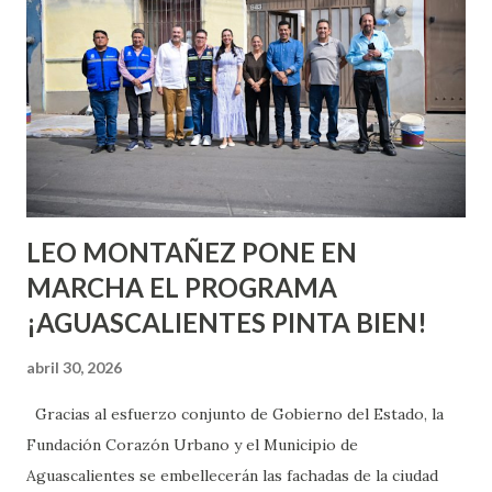
o expertas en el tema. Siempre hay algo nuevo que
aprender y nuevas experiencias que conocer. Si eres una
chica y aún no has tenido relaciones sexuales, tal vez
pienses que el sexo será increíble y no puedas esperar para
experimentarlo, pero como cualquier persona con
experiencia te dirá, siempre es mejor cuando ambas partes
son suficientemen...
LEO MONTAÑEZ PONE EN
MARCHA EL PROGRAMA
¡AGUASCALIENTES PINTA BIEN!
abril 30, 2026
Gracias al esfuerzo conjunto de Gobierno del Estado, la
Fundación Corazón Urbano y el Municipio de
Aguascalientes se embellecerán las fachadas de la ciudad