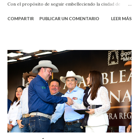
Con el propósito de seguir embelleciendo la ciudad de
Aguascalientes, la mañana de este jueves, el presidente
COMPARTIR
PUBLICAR UN COMENTARIO
LEER MÁS
municipal, Leo Montañez dio inicio al programa
¡Aguascalientes Pinta Bien!, a través del cual se pintarán
fachadas en diversos puntos de la capital, gracias a la suma
de esfuerzos entre Gobierno del Estado, la Fundación
Corazón Urbano y el Municipio capital. Leo Montañez
informó que en este programa se usarán cerca de 90 mil
metros cuadrados de pintura, para dar inicio en la calle
Nieto, entre Jesús F. Elizondo y la calle 22 de Octubre, con
lo que se aplicará pintura en 66 casas. Posteriormente se
llevará este programa a Villas de Nuestra Señora de la
Asunción, Avenida Alameda y Decreto 27 de Septiembre, en
los edificios FOVISSSTE Ojo de Agua, en la comunidad
Norias de Paso Hondo y en los edificios de...