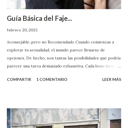
Guía Básica del Faje...
febrero 20, 2015
Aconsejable..pero no Recomendado Cuando comienzas a
explorar tu sexualidad, el mundo parece llenarse de
opciones. De hecho, son tantas las posibilidades que podría
parecer una tarea demasiado exhaustiva. Cada beso incita
algo nuevo y cada roce de tu piel contra la suya estimula
COMPARTIR
1 COMENTARIO
LEER MÁS
partes de ti que jamás hubieras imaginado. El problema es
que se supone que deberías saber todo sobre el sexo
incluso antes de haberlo experimentado. Es como si la vida
esperara que estés lista para lo que sea cuando aún no
conoces ni la mitad de lo que deberías saber. Pero incluso
quienes ya han tenido relaciones sexuales no son expertos