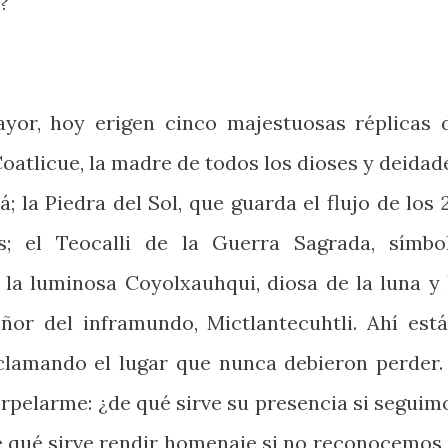
?
ayor, hoy erigen cinco majestuosas réplicas 
oatlicue, la madre de todos los dioses y deidad
á; la Piedra del Sol, que guarda el flujo de los 
s; el Teocalli de la Guerra Sagrada, símbo
 la luminosa Coyolxauhqui, diosa de la luna y 
eñor del inframundo, Mictlantecuhtli. Ahí está
clamando el lugar que nunca debieron perder.
erpelarme: ¿de qué sirve su presencia si seguim
e qué sirve rendir homenaje si no reconocemos 