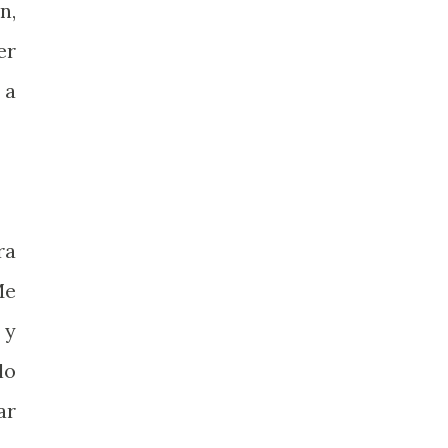
n,
er
 a
ra
Me
 y
lo
ar