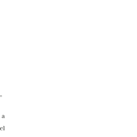
”
 a
el