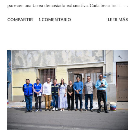
parecer una tarea demasiado exhaustiva. Cada beso incita
algo nuevo y cada roce de tu piel contra la suya estimula
COMPARTIR
1 COMENTARIO
LEER MÁS
partes de ti que jamás hubieras imaginado. El problema es
que se supone que deberías saber todo sobre el sexo
incluso antes de haberlo experimentado. Es como si la vida
esperara que estés lista para lo que sea cuando aún no
conoces ni la mitad de lo que deberías saber. Pero incluso
quienes ya han tenido relaciones sexuales no son expertos
o expertas en el tema. Siempre hay algo nuevo que
aprender y nuevas experiencias que conocer. Si eres una
chica y aún no has tenido relaciones sexuales, tal vez
pienses que el sexo será increíble y no puedas esperar para
experimentarlo, pero como cualquier persona con
experiencia te dirá, siempre es mejor cuando ambas partes
son suficientemen...