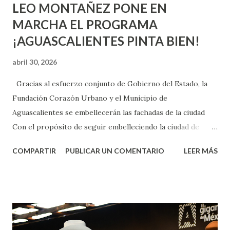
LEO MONTAÑEZ PONE EN
MARCHA EL PROGRAMA
¡AGUASCALIENTES PINTA BIEN!
abril 30, 2026
Gracias al esfuerzo conjunto de Gobierno del Estado, la
Fundación Corazón Urbano y el Municipio de
Aguascalientes se embellecerán las fachadas de la ciudad
Con el propósito de seguir embelleciendo la ciudad de
Aguascalientes, la mañana de este jueves, el presidente
COMPARTIR
PUBLICAR UN COMENTARIO
LEER MÁS
municipal, Leo Montañez dio inicio al programa
¡Aguascalientes Pinta Bien!, a través del cual se pintarán
fachadas en diversos puntos de la capital, gracias a la suma
de esfuerzos entre Gobierno del Estado, la Fundación
Corazón Urbano y el Municipio capital. Leo Montañez
informó que en este programa se usarán cerca de 90 mil