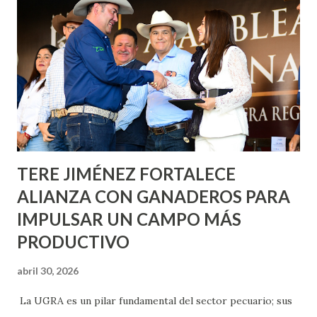
metros cuadrados de pintura, para dar inicio en la calle
Nieto, entre Jesús F. Elizondo y la calle 22 de Octubre, con
lo que se aplicará pintura en 66 casas. Posteriormente se
llevará este programa a Villas de Nuestra Señora de la
Asunción, Avenida Alameda y Decreto 27 de Septiembre, en
los edificios FOVISSSTE Ojo de Agua, en la comunidad
Norias de Paso Hondo y en los edificios de...
TERE JIMÉNEZ FORTALECE
ALIANZA CON GANADEROS PARA
IMPULSAR UN CAMPO MÁS
PRODUCTIVO
abril 30, 2026
La UGRA es un pilar fundamental del sector pecuario; sus