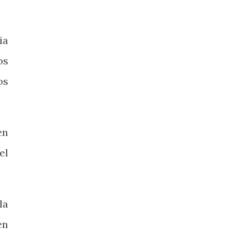
ia
os
os
en
el
la
en