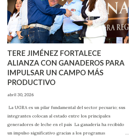
lo que se aplicará pintura en 66 casas. Posteriormente se
llevará este programa a Villas de Nuestra Señora de la
Asunción, Avenida Alameda y Decreto 27 de Septiembre, en
los edificios FOVISSSTE Ojo de Agua, en la comunidad
Norias de Paso Hondo y en los edificios de...
TERE JIMÉNEZ FORTALECE
ALIANZA CON GANADEROS PARA
IMPULSAR UN CAMPO MÁS
PRODUCTIVO
abril 30, 2026
La UGRA es un pilar fundamental del sector pecuario; sus
integrantes colocan al estado entre los principales
generadores de leche en el país La ganadería ha recibido
un impulso significativo gracias a los programas