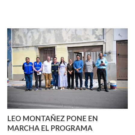
partes de ti que jamás hubieras imaginado. El problema es
que se supone que deberías saber todo sobre el sexo
incluso antes de haberlo experimentado. Es como si la vida
esperara que estés lista para lo que sea cuando aún no
conoces ni la mitad de lo que deberías saber. Pero incluso
quienes ya han tenido relaciones sexuales no son expertos
o expertas en el tema. Siempre hay algo nuevo que
aprender y nuevas experiencias que conocer. Si eres una
chica y aún no has tenido relaciones sexuales, tal vez
pienses que el sexo será increíble y no puedas esperar para
experimentarlo, pero como cualquier persona con
experiencia te dirá, siempre es mejor cuando ambas partes
son suficientemen...
LEO MONTAÑEZ PONE EN
MARCHA EL PROGRAMA