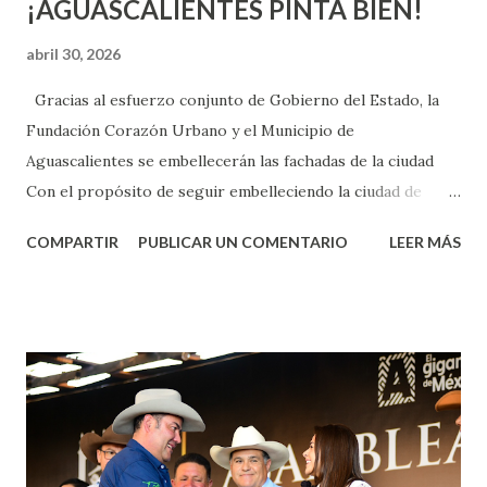
¡AGUASCALIENTES PINTA BIEN!
abril 30, 2026
Gracias al esfuerzo conjunto de Gobierno del Estado, la
Fundación Corazón Urbano y el Municipio de
Aguascalientes se embellecerán las fachadas de la ciudad
Con el propósito de seguir embelleciendo la ciudad de
Aguascalientes, la mañana de este jueves, el presidente
COMPARTIR
PUBLICAR UN COMENTARIO
LEER MÁS
municipal, Leo Montañez dio inicio al programa
¡Aguascalientes Pinta Bien!, a través del cual se pintarán
fachadas en diversos puntos de la capital, gracias a la suma
de esfuerzos entre Gobierno del Estado, la Fundación
Corazón Urbano y el Municipio capital. Leo Montañez
informó que en este programa se usarán cerca de 90 mil
metros cuadrados de pintura, para dar inicio en la calle
Nieto, entre Jesús F. Elizondo y la calle 22 de Octubre, con