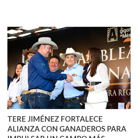
¡Aguascalientes Pinta Bien!, a través del cual se pintarán
fachadas en diversos puntos de la capital, gracias a la suma
de esfuerzos entre Gobierno del Estado, la Fundación
Corazón Urbano y el Municipio capital. Leo Montañez
informó que en este programa se usarán cerca de 90 mil
metros cuadrados de pintura, para dar inicio en la calle
Nieto, entre Jesús F. Elizondo y la calle 22 de Octubre, con
lo que se aplicará pintura en 66 casas. Posteriormente se
llevará este programa a Villas de Nuestra Señora de la
Asunción, Avenida Alameda y Decreto 27 de Septiembre, en
los edificios FOVISSSTE Ojo de Agua, en la comunidad
Norias de Paso Hondo y en los edificios de...
TERE JIMÉNEZ FORTALECE
ALIANZA CON GANADEROS PARA