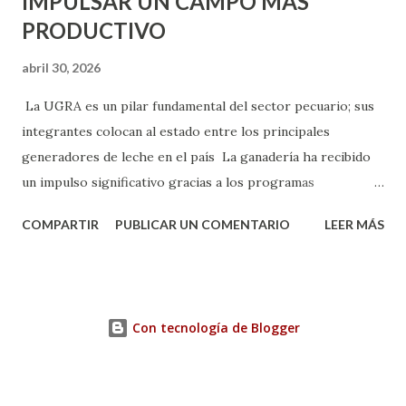
IMPULSAR UN CAMPO MÁS
PRODUCTIVO
abril 30, 2026
La UGRA es un pilar fundamental del sector pecuario; sus
integrantes colocan al estado entre los principales
generadores de leche en el país La ganadería ha recibido
un impulso significativo gracias a los programas
implementados por la gobernadora Como una clara
COMPARTIR
PUBLICAR UN COMENTARIO
LEER MÁS
muestra de su respaldo firme y decidido al campo, la
gobernadora Tere Jiménez clausuró la Asamblea General
Ordinaria de la Unión Ganadera Regional de Aguascalientes
(UGRA), realizada en la Isla San Marcos, donde reafirmó su
Con tecnología de Blogger
compromiso de trabajar de la mano con los productores
para consolidar una ganadería más fuerte, productiva y con
mejores ejemplares. Durante su mensaje, Tere Jiménez