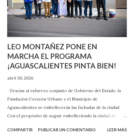
pienses que el sexo será increíble y no puedas esperar para
experimentarlo, pero como cualquier persona con
experiencia te dirá, siempre es mejor cuando ambas partes
son suficientemen...
LEO MONTAÑEZ PONE EN
MARCHA EL PROGRAMA
¡AGUASCALIENTES PINTA BIEN!
abril 30, 2026
Gracias al esfuerzo conjunto de Gobierno del Estado, la
Fundación Corazón Urbano y el Municipio de
Aguascalientes se embellecerán las fachadas de la ciudad
Con el propósito de seguir embelleciendo la ciudad de
Aguascalientes, la mañana de este jueves, el presidente
COMPARTIR
PUBLICAR UN COMENTARIO
LEER MÁS
municipal, Leo Montañez dio inicio al programa