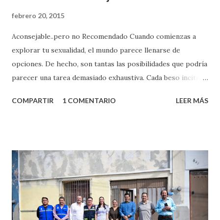
febrero 20, 2015
Aconsejable..pero no Recomendado Cuando comienzas a
explorar tu sexualidad, el mundo parece llenarse de
opciones. De hecho, son tantas las posibilidades que podría
parecer una tarea demasiado exhaustiva. Cada beso incita
algo nuevo y cada roce de tu piel contra la suya estimula
COMPARTIR
1 COMENTARIO
LEER MÁS
partes de ti que jamás hubieras imaginado. El problema es
que se supone que deberías saber todo sobre el sexo
incluso antes de haberlo experimentado. Es como si la vida
esperara que estés lista para lo que sea cuando aún no
conoces ni la mitad de lo que deberías saber. Pero incluso
quienes ya han tenido relaciones sexuales no son expertos
o expertas en el tema. Siempre hay algo nuevo que
aprender y nuevas experiencias que conocer. Si eres una
chica y aún no has tenido relaciones sexuales, tal vez