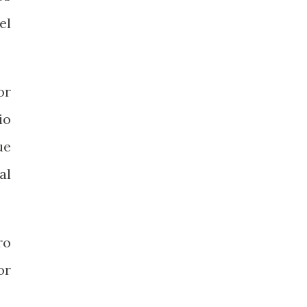
el
or
io
ue
al
ro
or