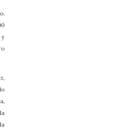
o.
00
 y
ro
z,
lo
a,
la
la