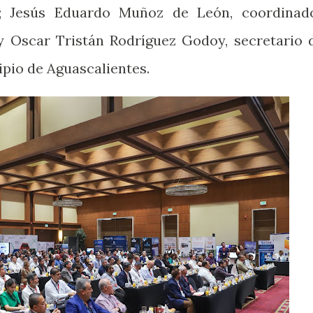
a; Jesús Eduardo Muñoz de León, coordinad
, y Oscar Tristán Rodríguez Godoy, secretario 
pio de Aguascalientes.