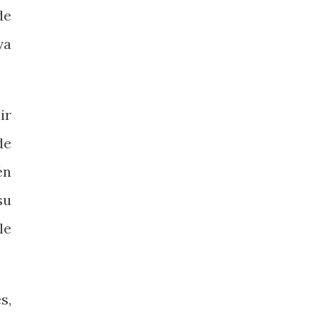
de
va
ir
de
én
su
le
s,