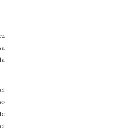
ez
sa
la
el
mo
de
el