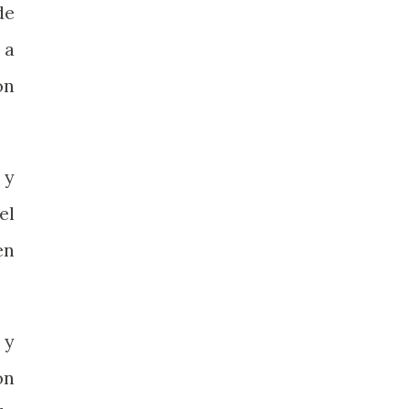
de
 a
ón
 y
el
en
 y
ón