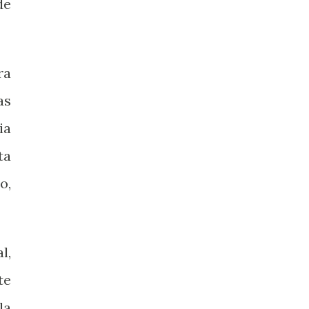
de
ra
as
ia
ta
o,
l,
te
la