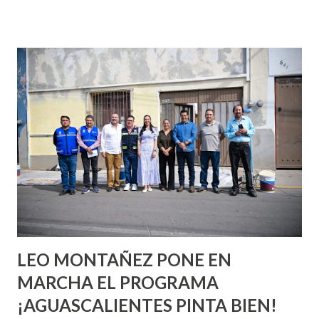
que se supone que deberías saber todo sobre el sexo
incluso antes de haberlo experimentado. Es como si la vida
esperara que estés lista para lo que sea cuando aún no
conoces ni la mitad de lo que deberías saber. Pero incluso
quienes ya han tenido relaciones sexuales no son expertos
o expertas en el tema. Siempre hay algo nuevo que
aprender y nuevas experiencias que conocer. Si eres una
chica y aún no has tenido relaciones sexuales, tal vez
pienses que el sexo será increíble y no puedas esperar para
experimentarlo, pero como cualquier persona con
experiencia te dirá, siempre es mejor cuando ambas partes
son suficientemen...
LEO MONTAÑEZ PONE EN
MARCHA EL PROGRAMA
¡AGUASCALIENTES PINTA BIEN!