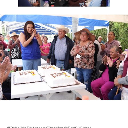
#PabellónDeArteagaTrasciendePorSuGente