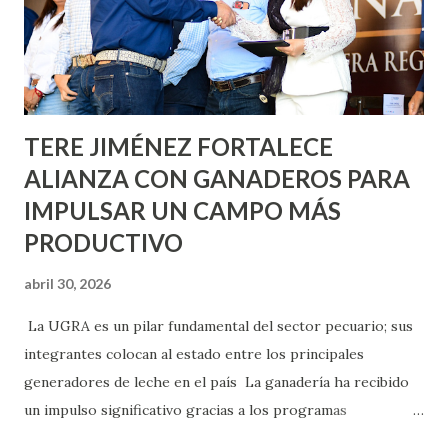
llevará este programa a Villas de Nuestra Señora de la
Asunción, Avenida Alameda y Decreto 27 de Septiembre, en
los edificios FOVISSSTE Ojo de Agua, en la comunidad
Norias de Paso Hondo y en los edificios de...
TERE JIMÉNEZ FORTALECE
ALIANZA CON GANADEROS PARA
IMPULSAR UN CAMPO MÁS
PRODUCTIVO
abril 30, 2026
La UGRA es un pilar fundamental del sector pecuario; sus
integrantes colocan al estado entre los principales
generadores de leche en el país La ganadería ha recibido
un impulso significativo gracias a los programas
implementados por la gobernadora Como una clara