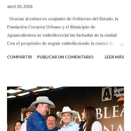
abril 30, 2026
Gracias al esfuerzo conjunto de Gobierno del Estado, la
Fundación Corazón Urbano y el Municipio de
Aguascalientes se embellecerán las fachadas de la ciudad
Con el propósito de seguir embelleciendo la ciudad de
Aguascalientes, la mañana de este jueves, el presidente
COMPARTIR
PUBLICAR UN COMENTARIO
LEER MÁS
municipal, Leo Montañez dio inicio al programa
¡Aguascalientes Pinta Bien!, a través del cual se pintarán
fachadas en diversos puntos de la capital, gracias a la suma
de esfuerzos entre Gobierno del Estado, la Fundación
Corazón Urbano y el Municipio capital. Leo Montañez
informó que en este programa se usarán cerca de 90 mil
metros cuadrados de pintura, para dar inicio en la calle
Nieto, entre Jesús F. Elizondo y la calle 22 de Octubre, con
lo que se aplicará pintura en 66 casas. Posteriormente se