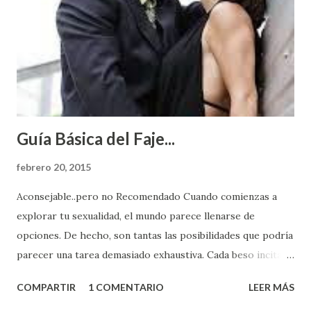
Guía Básica del Faje...
febrero 20, 2015
Aconsejable..pero no Recomendado Cuando comienzas a
explorar tu sexualidad, el mundo parece llenarse de
opciones. De hecho, son tantas las posibilidades que podría
parecer una tarea demasiado exhaustiva. Cada beso incita
algo nuevo y cada roce de tu piel contra la suya estimula
COMPARTIR
1 COMENTARIO
LEER MÁS
partes de ti que jamás hubieras imaginado. El problema es