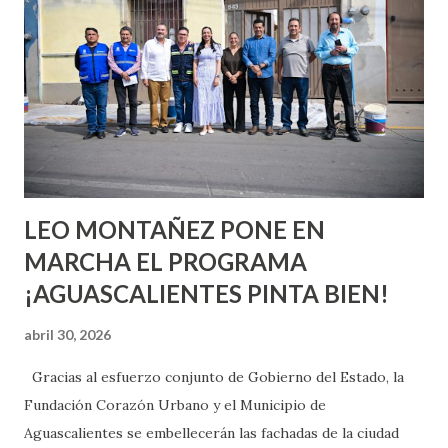
o expertas en el tema. Siempre hay algo nuevo que
aprender y nuevas experiencias que conocer. Si eres una
chica y aún no has tenido relaciones sexuales, tal vez
pienses que el sexo será increíble y no puedas esperar para
experimentarlo, pero como cualquier persona con
experiencia te dirá, siempre es mejor cuando ambas partes
son suficientemen...
LEO MONTAÑEZ PONE EN
MARCHA EL PROGRAMA
¡AGUASCALIENTES PINTA BIEN!
abril 30, 2026
Gracias al esfuerzo conjunto de Gobierno del Estado, la
Fundación Corazón Urbano y el Municipio de
Aguascalientes se embellecerán las fachadas de la ciudad