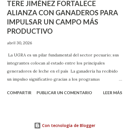
TERE JIMÉNEZ FORTALECE
ALIANZA CON GANADEROS PARA
IMPULSAR UN CAMPO MÁS
PRODUCTIVO
abril 30, 2026
La UGRA es un pilar fundamental del sector pecuario; sus
integrantes colocan al estado entre los principales
generadores de leche en el país La ganadería ha recibido
un impulso significativo gracias a los programas
implementados por la gobernadora Como una clara
COMPARTIR
PUBLICAR UN COMENTARIO
LEER MÁS
muestra de su respaldo firme y decidido al campo, la
gobernadora Tere Jiménez clausuró la Asamblea General
Ordinaria de la Unión Ganadera Regional de Aguascalientes
(UGRA), realizada en la Isla San Marcos, donde reafirmó su
Con tecnología de Blogger
compromiso de trabajar de la mano con los productores