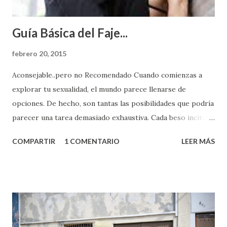
Guía Básica del Faje...
febrero 20, 2015
Aconsejable..pero no Recomendado Cuando comienzas a
explorar tu sexualidad, el mundo parece llenarse de
opciones. De hecho, son tantas las posibilidades que podría
parecer una tarea demasiado exhaustiva. Cada beso incita
algo nuevo y cada roce de tu piel contra la suya estimula
COMPARTIR
1 COMENTARIO
LEER MÁS
partes de ti que jamás hubieras imaginado. El problema es
que se supone que deberías saber todo sobre el sexo
incluso antes de haberlo experimentado. Es como si la vida
esperara que estés lista para lo que sea cuando aún no
conoces ni la mitad de lo que deberías saber. Pero incluso
quienes ya han tenido relaciones sexuales no son expertos