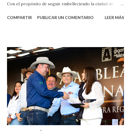
Con el propósito de seguir embelleciendo la ciudad de
Aguascalientes, la mañana de este jueves, el presidente
COMPARTIR
PUBLICAR UN COMENTARIO
LEER MÁS
municipal, Leo Montañez dio inicio al programa
¡Aguascalientes Pinta Bien!, a través del cual se pintarán
fachadas en diversos puntos de la capital, gracias a la suma
de esfuerzos entre Gobierno del Estado, la Fundación
Corazón Urbano y el Municipio capital. Leo Montañez
informó que en este programa se usarán cerca de 90 mil
metros cuadrados de pintura, para dar inicio en la calle
Nieto, entre Jesús F. Elizondo y la calle 22 de Octubre, con
lo que se aplicará pintura en 66 casas. Posteriormente se
llevará este programa a Villas de Nuestra Señora de la
Asunción, Avenida Alameda y Decreto 27 de Septiembre, en
los edificios FOVISSSTE Ojo de Agua, en la comunidad
Norias de Paso Hondo y en los edificios de...