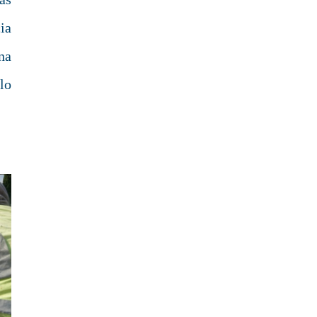
ia
na
lo