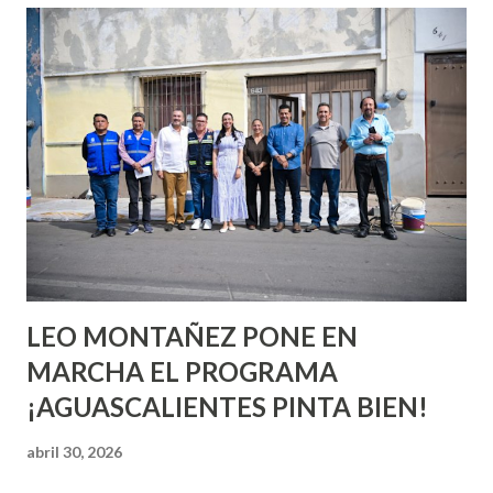
conoces ni la mitad de lo que deberías saber. Pero incluso
quienes ya han tenido relaciones sexuales no son expertos
o expertas en el tema. Siempre hay algo nuevo que
aprender y nuevas experiencias que conocer. Si eres una
chica y aún no has tenido relaciones sexuales, tal vez
pienses que el sexo será increíble y no puedas esperar para
experimentarlo, pero como cualquier persona con
experiencia te dirá, siempre es mejor cuando ambas partes
son suficientemen...
LEO MONTAÑEZ PONE EN
MARCHA EL PROGRAMA
¡AGUASCALIENTES PINTA BIEN!
abril 30, 2026