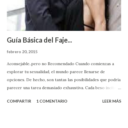
Guía Básica del Faje...
febrero 20, 2015
Aconsejable..pero no Recomendado Cuando comienzas a
explorar tu sexualidad, el mundo parece llenarse de
opciones. De hecho, son tantas las posibilidades que podría
parecer una tarea demasiado exhaustiva. Cada beso incita
algo nuevo y cada roce de tu piel contra la suya estimula
COMPARTIR
1 COMENTARIO
LEER MÁS
partes de ti que jamás hubieras imaginado. El problema es
que se supone que deberías saber todo sobre el sexo
incluso antes de haberlo experimentado. Es como si la vida
esperara que estés lista para lo que sea cuando aún no