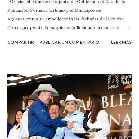
Gracias al esfuerzo conjunto de Gobierno del Estado, la
Fundación Corazón Urbano y el Municipio de
Aguascalientes se embellecerán las fachadas de la ciudad
Con el propósito de seguir embelleciendo la ciudad de
Aguascalientes, la mañana de este jueves, el presidente
COMPARTIR
PUBLICAR UN COMENTARIO
LEER MÁS
municipal, Leo Montañez dio inicio al programa
¡Aguascalientes Pinta Bien!, a través del cual se pintarán
fachadas en diversos puntos de la capital, gracias a la suma
de esfuerzos entre Gobierno del Estado, la Fundación
Corazón Urbano y el Municipio capital. Leo Montañez
informó que en este programa se usarán cerca de 90 mil
metros cuadrados de pintura, para dar inicio en la calle
Nieto, entre Jesús F. Elizondo y la calle 22 de Octubre, con
lo que se aplicará pintura en 66 casas. Posteriormente se
llevará este programa a Villas de Nuestra Señora de la
Asunción, Avenida Alameda y Decreto 27 de Septiembre, en