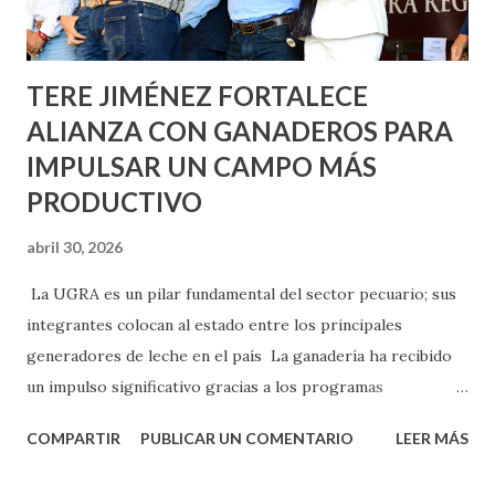
los edificios FOVISSSTE Ojo de Agua, en la comunidad
Norias de Paso Hondo y en los edificios de...
TERE JIMÉNEZ FORTALECE
ALIANZA CON GANADEROS PARA
IMPULSAR UN CAMPO MÁS
PRODUCTIVO
abril 30, 2026
La UGRA es un pilar fundamental del sector pecuario; sus
integrantes colocan al estado entre los principales
generadores de leche en el país La ganadería ha recibido
un impulso significativo gracias a los programas
implementados por la gobernadora Como una clara
COMPARTIR
PUBLICAR UN COMENTARIO
LEER MÁS
muestra de su respaldo firme y decidido al campo, la
gobernadora Tere Jiménez clausuró la Asamblea General