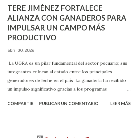
TERE JIMÉNEZ FORTALECE
ALIANZA CON GANADEROS PARA
IMPULSAR UN CAMPO MÁS
PRODUCTIVO
abril 30, 2026
La UGRA es un pilar fundamental del sector pecuario; sus
integrantes colocan al estado entre los principales
generadores de leche en el país La ganadería ha recibido
un impulso significativo gracias a los programas
implementados por la gobernadora Como una clara
COMPARTIR
PUBLICAR UN COMENTARIO
LEER MÁS
muestra de su respaldo firme y decidido al campo, la
gobernadora Tere Jiménez clausuró la Asamblea General
Ordinaria de la Unión Ganadera Regional de Aguascalientes
(UGRA), realizada en la Isla San Marcos, donde reafirmó su