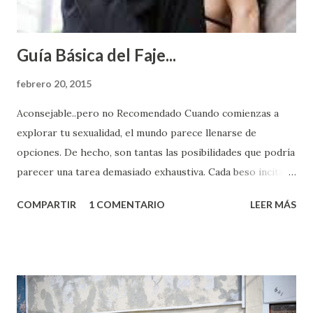
Guía Básica del Faje...
febrero 20, 2015
Aconsejable..pero no Recomendado Cuando comienzas a
explorar tu sexualidad, el mundo parece llenarse de
opciones. De hecho, son tantas las posibilidades que podría
parecer una tarea demasiado exhaustiva. Cada beso incita
algo nuevo y cada roce de tu piel contra la suya estimula
COMPARTIR
1 COMENTARIO
LEER MÁS
partes de ti que jamás hubieras imaginado. El problema es
que se supone que deberías saber todo sobre el sexo
incluso antes de haberlo experimentado. Es como si la vida
esperara que estés lista para lo que sea cuando aún no
conoces ni la mitad de lo que deberías saber. Pero incluso
quienes ya han tenido relaciones sexuales no son expertos