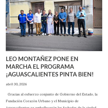
o expertas en el tema. Siempre hay algo nuevo que
aprender y nuevas experiencias que conocer. Si eres una
chica y aún no has tenido relaciones sexuales, tal vez
pienses que el sexo será increíble y no puedas esperar para
experimentarlo, pero como cualquier persona con
experiencia te dirá, siempre es mejor cuando ambas partes
son suficientemen...
LEO MONTAÑEZ PONE EN
MARCHA EL PROGRAMA
¡AGUASCALIENTES PINTA BIEN!
abril 30, 2026
Gracias al esfuerzo conjunto de Gobierno del Estado, la
Fundación Corazón Urbano y el Municipio de
Aguascalientes se embellecerán las fachadas de la ciudad