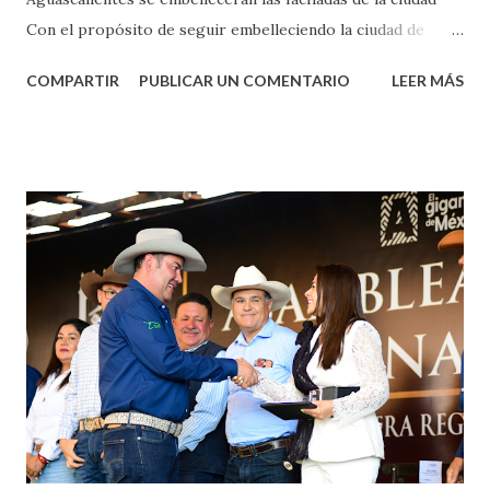
Con el propósito de seguir embelleciendo la ciudad de
Aguascalientes, la mañana de este jueves, el presidente
COMPARTIR
PUBLICAR UN COMENTARIO
LEER MÁS
municipal, Leo Montañez dio inicio al programa
¡Aguascalientes Pinta Bien!, a través del cual se pintarán
fachadas en diversos puntos de la capital, gracias a la suma
de esfuerzos entre Gobierno del Estado, la Fundación
Corazón Urbano y el Municipio capital. Leo Montañez
informó que en este programa se usarán cerca de 90 mil
metros cuadrados de pintura, para dar inicio en la calle
Nieto, entre Jesús F. Elizondo y la calle 22 de Octubre, con
lo que se aplicará pintura en 66 casas. Posteriormente se
llevará este programa a Villas de Nuestra Señora de la
Asunción, Avenida Alameda y Decreto 27 de Septiembre, en
los edificios FOVISSSTE Ojo de Agua, en la comunidad
Norias de Paso Hondo y en los edificios de...