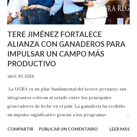
Asunción, Avenida Alameda y Decreto 27 de Septiembre, en
los edificios FOVISSSTE Ojo de Agua, en la comunidad
Norias de Paso Hondo y en los edificios de...
TERE JIMÉNEZ FORTALECE
ALIANZA CON GANADEROS PARA
IMPULSAR UN CAMPO MÁS
PRODUCTIVO
abril 30, 2026
La UGRA es un pilar fundamental del sector pecuario; sus
integrantes colocan al estado entre los principales
generadores de leche en el país La ganadería ha recibido
un impulso significativo gracias a los programas
implementados por la gobernadora Como una clara
COMPARTIR
PUBLICAR UN COMENTARIO
LEER MÁS
muestra de su respaldo firme y decidido al campo, la