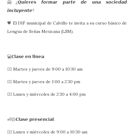
🤗¿𝙌𝙪𝙞𝙚𝙧𝙚𝙨 𝙛𝙤𝙧𝙢𝙖𝙧 𝙥𝙖𝙧𝙩𝙚 𝙙𝙚 𝙪𝙣𝙖 𝙨𝙤𝙘𝙞𝙚𝙙𝙖𝙙
𝙞𝙣𝙘𝙡𝙪𝙮𝙚𝙣𝙩𝙚?
💖 El DIF municipal de Calvillo te invita a su curso básico de
Lengua de Señas Mexicana (LSM).
💻𝗖𝗹𝗮𝘀𝗲 𝗲𝗻 𝗹𝗶́𝗻𝗲𝗮:
👉🏻 Martes y jueves de 9:00 a 10:30 am
👉🏻 Martes y jueves de 1:00 a 2:30 pm
👉🏻 Lunes y miércoles de 2:30 a 4:00 pm
🧏🏻𝗖𝗹𝗮𝘀𝗲 𝗽𝗿𝗲𝘀𝗲𝗻𝗰𝗶𝗮𝗹:
👉🏻 Lunes y miércoles de 9:00 a 10:30 am