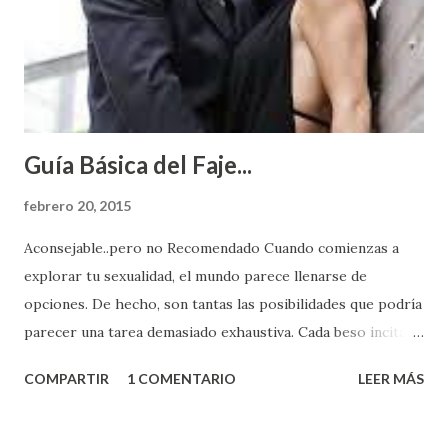
Guía Básica del Faje...
febrero 20, 2015
Aconsejable..pero no Recomendado Cuando comienzas a
explorar tu sexualidad, el mundo parece llenarse de
opciones. De hecho, son tantas las posibilidades que podría
parecer una tarea demasiado exhaustiva. Cada beso incita
algo nuevo y cada roce de tu piel contra la suya estimula
COMPARTIR
1 COMENTARIO
LEER MÁS
partes de ti que jamás hubieras imaginado. El problema es
que se supone que deberías saber todo sobre el sexo
incluso antes de haberlo experimentado. Es como si la vida