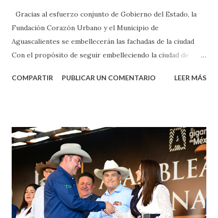
Gracias al esfuerzo conjunto de Gobierno del Estado, la
Fundación Corazón Urbano y el Municipio de
Aguascalientes se embellecerán las fachadas de la ciudad
Con el propósito de seguir embelleciendo la ciudad de
Aguascalientes, la mañana de este jueves, el presidente
COMPARTIR
PUBLICAR UN COMENTARIO
LEER MÁS
municipal, Leo Montañez dio inicio al programa
¡Aguascalientes Pinta Bien!, a través del cual se pintarán
fachadas en diversos puntos de la capital, gracias a la suma
de esfuerzos entre Gobierno del Estado, la Fundación
Corazón Urbano y el Municipio capital. Leo Montañez
informó que en este programa se usarán cerca de 90 mil
metros cuadrados de pintura, para dar inicio en la calle
Nieto, entre Jesús F. Elizondo y la calle 22 de Octubre, con
lo que se aplicará pintura en 66 casas. Posteriormente se
llevará este programa a Villas de Nuestra Señora de la