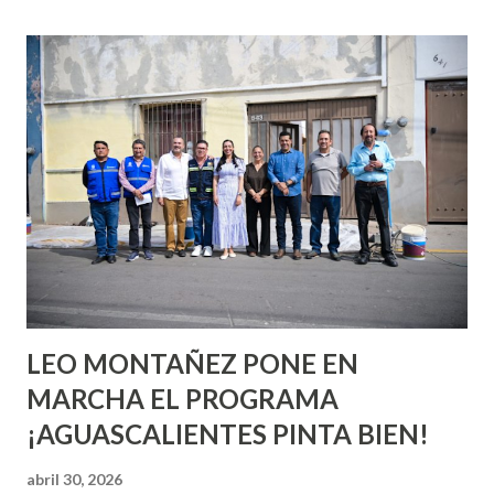
esperara que estés lista para lo que sea cuando aún no
conoces ni la mitad de lo que deberías saber. Pero incluso
quienes ya han tenido relaciones sexuales no son expertos
o expertas en el tema. Siempre hay algo nuevo que
aprender y nuevas experiencias que conocer. Si eres una
chica y aún no has tenido relaciones sexuales, tal vez
pienses que el sexo será increíble y no puedas esperar para
experimentarlo, pero como cualquier persona con
experiencia te dirá, siempre es mejor cuando ambas partes
son suficientemen...
LEO MONTAÑEZ PONE EN
MARCHA EL PROGRAMA
¡AGUASCALIENTES PINTA BIEN!
abril 30, 2026