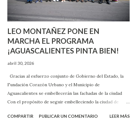
experiencia te dirá, siempre es mejor cuando ambas partes
son suficientemen...
LEO MONTAÑEZ PONE EN
MARCHA EL PROGRAMA
¡AGUASCALIENTES PINTA BIEN!
abril 30, 2026
Gracias al esfuerzo conjunto de Gobierno del Estado, la
Fundación Corazón Urbano y el Municipio de
Aguascalientes se embellecerán las fachadas de la ciudad
Con el propósito de seguir embelleciendo la ciudad de
Aguascalientes, la mañana de este jueves, el presidente
COMPARTIR
PUBLICAR UN COMENTARIO
LEER MÁS
municipal, Leo Montañez dio inicio al programa
¡Aguascalientes Pinta Bien!, a través del cual se pintarán
fachadas en diversos puntos de la capital, gracias a la suma