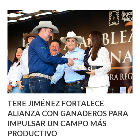
de esfuerzos entre Gobierno del Estado, la Fundación
Corazón Urbano y el Municipio capital. Leo Montañez
informó que en este programa se usarán cerca de 90 mil
metros cuadrados de pintura, para dar inicio en la calle
Nieto, entre Jesús F. Elizondo y la calle 22 de Octubre, con
lo que se aplicará pintura en 66 casas. Posteriormente se
llevará este programa a Villas de Nuestra Señora de la
Asunción, Avenida Alameda y Decreto 27 de Septiembre, en
los edificios FOVISSSTE Ojo de Agua, en la comunidad
Norias de Paso Hondo y en los edificios de...
TERE JIMÉNEZ FORTALECE
ALIANZA CON GANADEROS PARA
IMPULSAR UN CAMPO MÁS
PRODUCTIVO