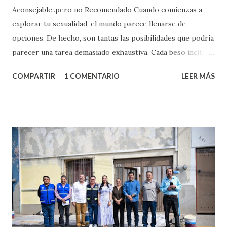
Aconsejable..pero no Recomendado Cuando comienzas a
explorar tu sexualidad, el mundo parece llenarse de
opciones. De hecho, son tantas las posibilidades que podría
parecer una tarea demasiado exhaustiva. Cada beso incita
algo nuevo y cada roce de tu piel contra la suya estimula
COMPARTIR
1 COMENTARIO
LEER MÁS
partes de ti que jamás hubieras imaginado. El problema es
que se supone que deberías saber todo sobre el sexo
incluso antes de haberlo experimentado. Es como si la vida
esperara que estés lista para lo que sea cuando aún no
conoces ni la mitad de lo que deberías saber. Pero incluso
quienes ya han tenido relaciones sexuales no son expertos
o expertas en el tema. Siempre hay algo nuevo que
aprender y nuevas experiencias que conocer. Si eres una
chica y aún no has tenido relaciones sexuales, tal vez
pienses que el sexo será increíble y no puedas esperar para
experimentarlo, pero como cualquier persona con