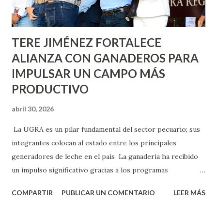
los edificios FOVISSSTE Ojo de Agua, en la comunidad
Norias de Paso Hondo y en los edificios de...
TERE JIMÉNEZ FORTALECE
ALIANZA CON GANADEROS PARA
IMPULSAR UN CAMPO MÁS
PRODUCTIVO
abril 30, 2026
La UGRA es un pilar fundamental del sector pecuario; sus
integrantes colocan al estado entre los principales
generadores de leche en el país La ganadería ha recibido
un impulso significativo gracias a los programas
implementados por la gobernadora Como una clara
COMPARTIR
PUBLICAR UN COMENTARIO
LEER MÁS
muestra de su respaldo firme y decidido al campo, la
gobernadora Tere Jiménez clausuró la Asamblea General