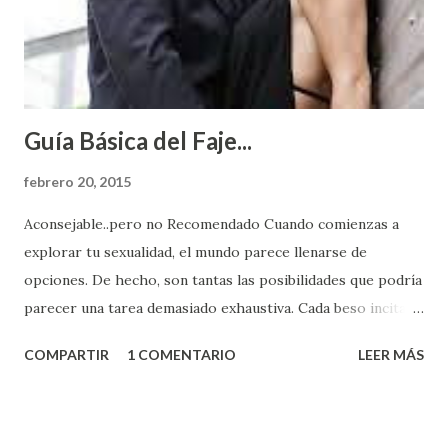
Guía Básica del Faje...
febrero 20, 2015
Aconsejable..pero no Recomendado Cuando comienzas a
explorar tu sexualidad, el mundo parece llenarse de
opciones. De hecho, son tantas las posibilidades que podría
parecer una tarea demasiado exhaustiva. Cada beso incita
algo nuevo y cada roce de tu piel contra la suya estimula
COMPARTIR
1 COMENTARIO
LEER MÁS
partes de ti que jamás hubieras imaginado. El problema es
que se supone que deberías saber todo sobre el sexo
incluso antes de haberlo experimentado. Es como si la vida