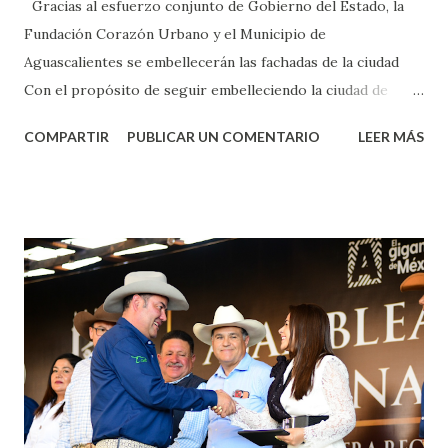
Gracias al esfuerzo conjunto de Gobierno del Estado, la
Fundación Corazón Urbano y el Municipio de
Aguascalientes se embellecerán las fachadas de la ciudad
Con el propósito de seguir embelleciendo la ciudad de
Aguascalientes, la mañana de este jueves, el presidente
COMPARTIR
PUBLICAR UN COMENTARIO
LEER MÁS
municipal, Leo Montañez dio inicio al programa
¡Aguascalientes Pinta Bien!, a través del cual se pintarán
fachadas en diversos puntos de la capital, gracias a la suma
de esfuerzos entre Gobierno del Estado, la Fundación
Corazón Urbano y el Municipio capital. Leo Montañez
informó que en este programa se usarán cerca de 90 mil
metros cuadrados de pintura, para dar inicio en la calle
Nieto, entre Jesús F. Elizondo y la calle 22 de Octubre, con
lo que se aplicará pintura en 66 casas. Posteriormente se
llevará este programa a Villas de Nuestra Señora de la
Asunción, Avenida Alameda y Decreto 27 de Septiembre, en