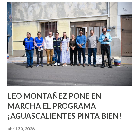
esperara que estés lista para lo que sea cuando aún no
conoces ni la mitad de lo que deberías saber. Pero incluso
quienes ya han tenido relaciones sexuales no son expertos
o expertas en el tema. Siempre hay algo nuevo que
aprender y nuevas experiencias que conocer. Si eres una
chica y aún no has tenido relaciones sexuales, tal vez
pienses que el sexo será increíble y no puedas esperar para
experimentarlo, pero como cualquier persona con
experiencia te dirá, siempre es mejor cuando ambas partes
son suficientemen...
LEO MONTAÑEZ PONE EN
MARCHA EL PROGRAMA
¡AGUASCALIENTES PINTA BIEN!
abril 30, 2026