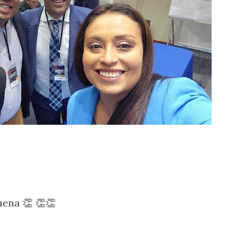
uena 👏 👏👏