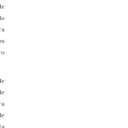
de
lo
ra
os
ro
de
de
ra
de
ta