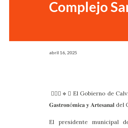
Complejo Sa
abril 16, 2025
🙋🏻‍♂️🔹✝️ El Gobierno de Calvillo
𝐆𝐚𝐬𝐭𝐫𝐨𝐧ó𝐦𝐢𝐜𝐚 𝐲 𝐀𝐫𝐭𝐞𝐬𝐚
El presidente municipal d