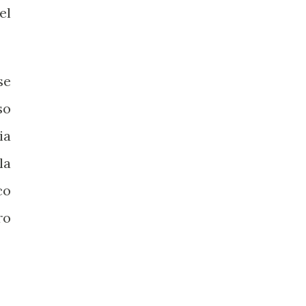
el
se
so
ia
la
co
ro