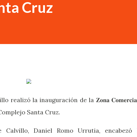
nta Cruz
 realizó la inauguración de la 𝐙𝐨𝐧𝐚 𝐂𝐨𝐦𝐞𝐫𝐜𝐢𝐚
𝐚𝐥 del Complejo Santa Cruz.
e Calvillo, Daniel Romo Urrutia, encabezó 